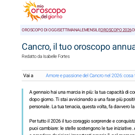
OROSCOPO DI OGGI
SETTIMANALE
MENSILE
OROSCOPO 2026
O
Cancro, il tuo oroscopo annu
Redatto da Isabelle Fortes
Vai a
Amore e passione del Cancro nel 2026: cosa ti
A gennaio hai una marcia in più: la tua capacità di co
dopo giorno. Ti stai avvicinando a una fase più positi
personale. La tua tenacia, questa volta, fa davvero la
Per tutto il 2026 il tuo coraggio sorprende e conquista
puoi cambiare: le stelle sostengono le tue iniziative.