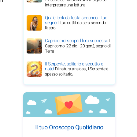
in
interpretare una lettura
Quale look da festa secondo il tuo
segno
Il tuo outfit da sera secondo
l'astro
Capricorno: scopri il loro successo
Il
Capricorno (22 dic. - 20 gen.), segno di
Terra
Il Serpente, solitario e seduttore
nato!
Di natura ansiosa, il Serpente è
spesso solitario.
Il tuo Oroscopo Quotidiano