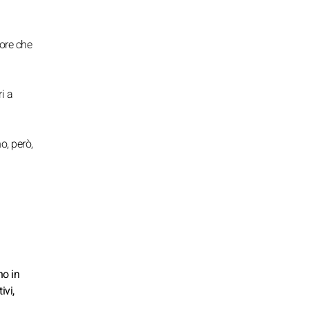
more che
i a
o, però,
no in
ivi,