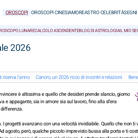
OROSCOPI
OROSCOPI CINESI
AMORE
ASTRO CELEBRITÀ
SEGNI
ROSCOPO LUNARE
CALCOLO ASCENDENTE
BLOG DI ASTROLOGIA
IL MIO S
ale 2026
 riserva l'anno
Cancro, un 2026 ricco di incontri e relazioni
Bene
nvincere è altissima e quello che desideri prende slancio, giorno
va e appagante, sia in amore sia sul lavoro, fino alla sfera
 differenza.
. I progetti avanzano con una velocità invidiabile. Quello che non ti v
 Ad agosto, però, qualche piccolo imprevisto bussa alla porta e ti cos