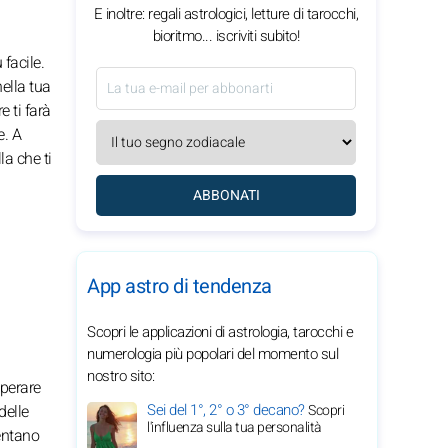
E inoltre: regali astrologici, letture di tarocchi,
bioritmo... iscriviti subito!
 facile.
ella tua
e ti farà
e. A
la che ti
ABBONATI
App astro di tendenza
Scopri le applicazioni di astrologia, tarocchi e
numerologia più popolari del momento sul
nostro sito:
uperare
Sei del 1°, 2° o 3° decano?
delle
Scopri
l'influenza sulla tua personalità
ventano