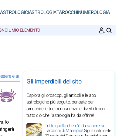
 ASTROLOGICI
ASTROLOGIA
TAROCCHI
NUMEROLOGIA
EGNO
IL MIO ELEMENTO
CERCA
ssere e armonia del Cancro nel 2026
Le dritte su misura del Canc
Gli imperdibili del sito
Esplora gli oroscopi, gli articoli e le app
astrologiche più seguite, pensate per
arricchire le tue conoscenze e divertirti con
tutto ciò che l'astrologia ha da offrire!
a, lo
Tutto quello che c'è da sapere sui
tringerà
Tarocchi di Marsiglia!
Significato delle
22 carte dei Tarocchi di Marsiglia per