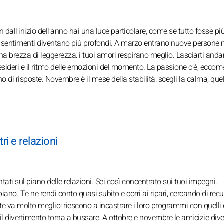
n dall’inizio dell’anno hai una luce particolare, come se tutto fosse più
 i sentimenti diventano più profondi. A marzo entrano nuove persone n
una brezza di leggerezza: i tuoi amori respirano meglio. Lasciarti andar
esideri e il ritmo delle emozioni del momento. La passione c’è, eccom
 di risposte. Novembre è il mese della stabilità: scegli la calma, quel
ri e relazioni
tati sul piano delle relazioni. Sei così concentrato sui tuoi impegni,
piano. Te ne rendi conto quasi subito e corri ai ripari, cercando di rec
tate va molto meglio: riescono a incastrare i loro programmi con quelli 
e il divertimento torna a bussare. A ottobre e novembre le amicizie di