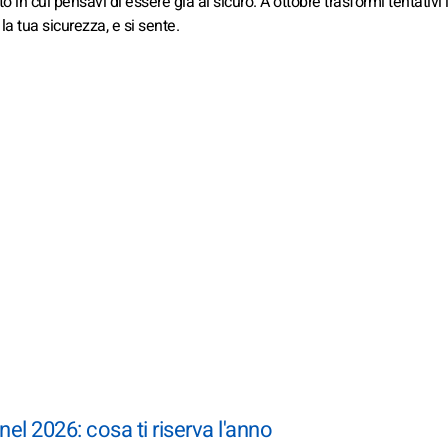
 in cui pensavi di essere già al sicuro. A ottobre trasformi tentativi 
a tua sicurezza, e si sente.
l 2026: cosa ti riserva l'anno