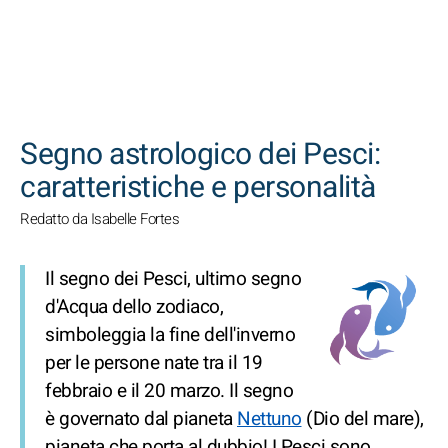
CERCA
Segno astrologico dei Pesci:
caratteristiche e personalità
Redatto da Isabelle Fortes
Il segno dei Pesci, ultimo segno
d'Acqua dello zodiaco,
simboleggia la fine dell'inverno
per le persone nate tra il 19
febbraio e il 20 marzo. Il segno
è governato dal pianeta
Nettuno
(Dio del mare),
pianeta che porta al dubbio! I Pesci sono