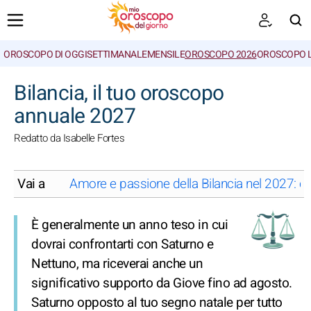
OROSCOPO DI OGGI
SETTIMANALE
MENSILE
OROSCOPO 2026
OROSCOPO 
CERCA
Bilancia, il tuo oroscopo
annuale 2027
Redatto da Isabelle Fortes
Vai a
Amore e passione della Bilancia nel 2027: cos
È generalmente un anno teso in cui
dovrai confrontarti con Saturno e
Nettuno, ma riceverai anche un
significativo supporto da Giove fino ad agosto.
Saturno opposto al tuo segno natale per tutto