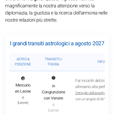
magnificamente la nostra attenzione verso la
diplomazia, la giustizia e la ricerca dell'armonia nelle
nostre relazioni più strette.
I grandi transiti astrologici a agosto 2027
ASTRO &
TRANSITO /
INFLUENZA
POSIZIONE
FIGURA
: Vedi l'analisi del transito
🔘
🟡
Fai incontri deliziosi e 
Mercurio
in
allineano alla perfezion
en Leone
Congiunzione
Dettaglio dell'aspetto
: Il 3
♌
con Venere
con un angolo di 06° 16'
(Leone)
♌
(Leone)