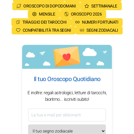
OROSCOPO DI DOPODOMANI
SETTIMANALE
MENSILE
OROSCOPO 2026
TIRAGGIO DEI TAROCCHI
NUMERI FORTUNATI
COMPATIBILITÀ TRA SEGNI
SEGNI ZODIACALI
Il tuo Oroscopo Quotidiano
E inoltre: regali astrologici, letture di tarocchi,
bioritmo... iscriviti subito!