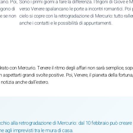
tano. Poi,
Sono i primi giorni a fare la differenza. I trigoni di Giove e 
rigono di
verso Venere spalancano le porte a incontri romantici. Poi p
he se non
cielo si copre con la retrogradazione di Mercurio: tutto ralle
anche i contatti e le possibilità di appuntamenti.
drato con Mercurio. Tenere il ritmo degli affari non sarà semplice, sop
aspettarti grandi svolte positive. Poi, Venere, il pianeta della fortuna
notizia anche dall’estero.
hio alla retrogradazione di Mercurio: dal 10 febbraio può creare
e agli imprevisti tra le mura di casa.