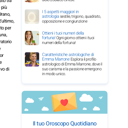
ato tra
 più
I 5 aspetti maggiori in
Urano,
astrologia
sestile, trigono, quadrato,
’ultimo,
opposizione e congiunzione
to per
Ottieni i tuoi numeri della
una,
fortuna!
Ogni giorno ottieni i tuoi
ratorio
numeri della fortuna!
e
Caratteristiche astrologiche di
or
Emma Marrone
Esplora il profilo
e
astrologico di Emma Marrone, dove il
ivo di
suo carisma e la passione emergono
in modo unico.
Il tuo Oroscopo Quotidiano