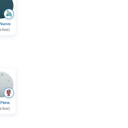
 Nuova
a fase)
 Piena
a fase)