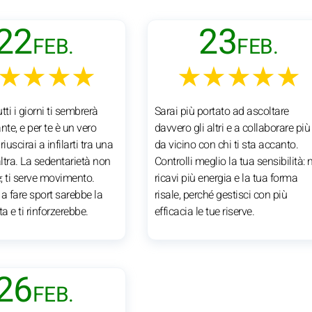
22
23
FEB.
FEB.
★★★★
★★★★★
utti i giorni ti sembrerà
Sarai più portato ad ascoltare
te, e per te è un vero
davvero gli altri e a collaborare più
iuscirai a infilarti tra una
da vicino con chi ti sta accanto.
altra. La sedentarietà non
Controlli meglio la tua sensibilità: 
e; ti serve movimento.
ricavi più energia e la tua forma
a fare sport sarebbe la
risale, perché gestisci con più
ta e ti rinforzerebbe.
efficacia le tue riserve.
26
FEB.