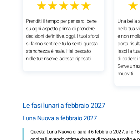
★★★★★
★
Prenditi il tempo per pensarci bene
Una bella s
su ogni aspetto prima di prendere
nella tua v
decisioni definitive, oggi. I tuoi sforzi
e non mollar
si fanno sentire e tu lo senti: questa
porta risul
stanchezza è reale. Hai pescato
lasci la tua
nelle tue riserve, adesso riposati.
di cadere i
Serve un’a
muoviti.
Le fasi lunari a febbraio 2027
Luna Nuova a febbraio 2027
Questa Luna Nuova ci sarà il 6 febbraio 2027, alle 16
originali, avendo ottime chance di trovare ascolto e co