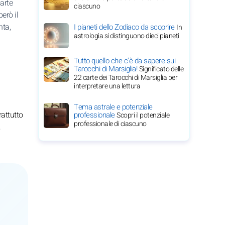
Marte
ciascuno
erò il
nta,
I pianeti dello Zodiaco da scoprire
In
astrologia si distinguono dieci pianeti
Tutto quello che c'è da sapere sui
Tarocchi di Marsiglia!
Significato delle
22 carte dei Tarocchi di Marsiglia per
interpretare una lettura
Tema astrale e potenziale
rattutto
professionale
Scopri il potenziale
professionale di ciascuno
,