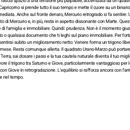
rni lascia spazio a una tensione più palpabile, accentuata da un quadr
apricorno si prende tutto il suo tempo e mette il cuore su un binario
mediata. Anche sul fronte denaro, Mercurio retrogrado si fa sentire: 
to di Mercurio e, in più, resta in aspetto dissonante con Marte. Quest
e di famiglia e immobiliare. Quindi: prudenza. Non è il momento gius
o o qualsiasi documento che ti leghi sul piano immobiliare. Per fort
 sentirai subito un miglioramento netto: Venere forma un trigono libe
 mese. Resta comunque allerta. Il quadrato Urano-Marzo può portar
erra, sai dosare i passi e la tua cautela naturale diventa il tuo migli
avore il trigono tra Saturno e Giove, particolarmente vantaggioso per l
 con Giove in retrogradazione. L’equilibrio si rafforza ancora con l’arr
ne nel tempo.