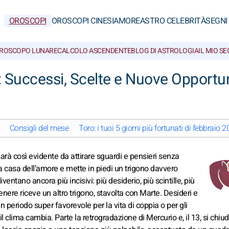
OROSCOPI
OROSCOPI CINESI
AMORE
ASTRO CELEBRITÀ
SEGNI
ROSCOPO LUNARE
CALCOLO ASCENDENTE
BLOG DI ASTROLOGIA
IL MIO S
 Successi, Scelte e Nuove Opportu
Consigli del mese
Toro: i tuoi 5 giorni più fortunati di febbraio 
arà così evidente da attirare sguardi e pensieri senza
casa dell’amore e mette in piedi un trigono davvero
diventano ancora più incisivi: più desiderio, più scintille, più
 Venere riceve un altro trigono, stavolta con Marte. Desideri e
n periodo super favorevole per la vita di coppia o per gli
il clima cambia. Parte la retrogradazione di Mercurio e, il 13, si chi