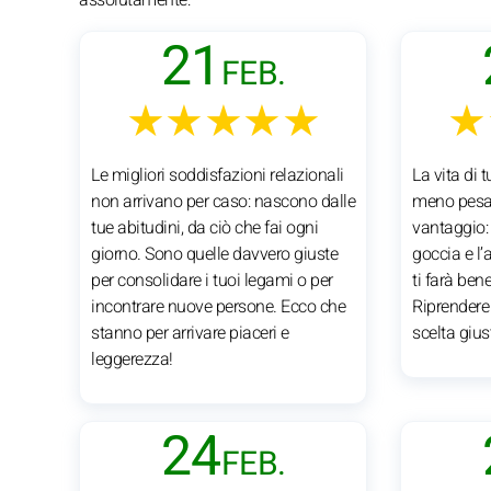
21
FEB.
★★★★★
★
Le migliori soddisfazioni relazionali
La vita di t
non arrivano per caso: nascono dalle
meno pesan
tue abitudini, da ciò che fai ogni
vantaggio: r
giorno. Sono quelle davvero giuste
goccia e l’
per consolidare i tuoi legami o per
ti farà ben
incontrare nuove persone. Ecco che
Riprendere 
stanno per arrivare piaceri e
scelta gius
leggerezza!
24
FEB.