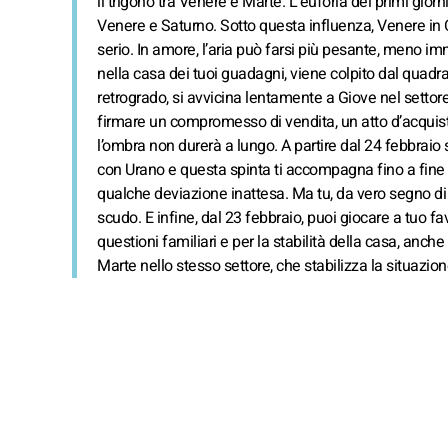
il trigono tra Venere e Marte. L’euforia dei primi gio
Venere e Saturno. Sotto questa influenza, Venere in C
serio. In amore, l’aria può farsi più pesante, meno im
nella casa dei tuoi guadagni, viene colpito dal quadra
retrogrado, si avvicina lentamente a Giove nel settor
firmare un compromesso di vendita, un atto d’acquist
l’ombra non durerà a lungo. A partire dal 24 febbraio
con Urano e questa spinta ti accompagna fino a fine
qualche deviazione inattesa. Ma tu, da vero segno di T
scudo. E infine, dal 23 febbraio, puoi giocare a tuo f
questioni familiari e per la stabilità della casa, anche
Marte nello stesso settore, che stabilizza la situazio