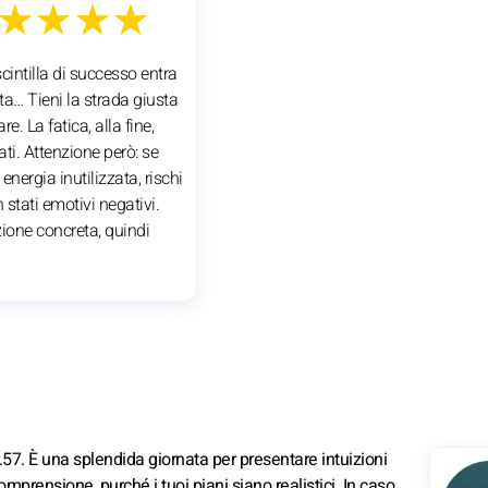
★★★★
cintilla di successo entra
ita… Tieni la strada giusta
e. La fatica, alla fine,
tati. Attenzione però: se
 energia inutilizzata, rischi
n stati emotivi negativi.
zione concreta, quindi
.57. È una splendida giornata per presentare intuizioni
mprensione, purché i tuoi piani siano realistici. In caso