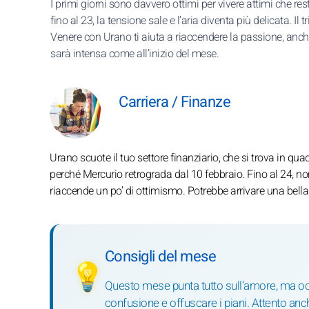
I primi giorni sono davvero ottimi per vivere attimi che res
fino al 23, la tensione sale e l’aria diventa più delicata. Il t
Venere con Urano ti aiuta a riaccendere la passione, anc
sarà intensa come all’inizio del mese.
Carriera / Finanze
Urano scuote il tuo settore finanziario, che si trova in qua
perché Mercurio retrograda dal 10 febbraio. Fino al 24, non 
riaccende un po’ di ottimismo. Potrebbe arrivare una bella 
Consigli del mese
💡
Questo mese punta tutto sull’amore, ma occ
confusione e offuscare i piani. Attento anch