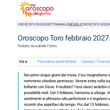
OROSCOPO DI OGGI
SETTIMANALE
MENSILE
OROSCOPO 2026
O
Oroscopo Toro febbraio 2027:
Redatto da Isabelle Fortes
Vai a
Panorama sentimentale
Carriera / Finanze
Nei primi cinque giorni del mese, il tuo magnetismo s
nemmeno chiedere permesso. Venere entra nella tua 
brillante con Giove. Il risultato? I tuoi slanci seduttivi 
possibilità reali. Dal 3 febbraio, l’armonia si allarga.
sentimenti si allineano alla perfezione e ti regalano u
incontri che aspettavi da tempo. Poi, dal 10 febbraio, 