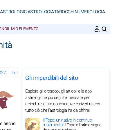
 ASTROLOGICI
ASTROLOGIA
TAROCCHI
NUMEROLOGIA
EGNO
IL MIO ELEMENTO
CERCA
nità
2027
Le fasi lunari a febbraio 2027
Oroscopi mensili 2027 del Tor
Gli imperdibili del sito
Esplora gli oroscopi, gli articoli e le app
astrologiche più seguite, pensate per
arricchire le tue conoscenze e divertirti con
tutto ciò che l'astrologia ha da offrire!
Il Topo: un nativo in continuo
ude anche
movimento!
Il Topo è il primo segno
dello zodiaco cinese