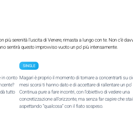
con più serenità l’uscita di Venere, rimasta a lungo con te. Non c’è dav
ecano sentirà questo improvviso vuoto un po’ più intensamente.
SINGLE
e in conto
Magari è proprio il momento di tornare a concentrarti su ci
incente?
mesi scorsi ti hanno dato e di accettare di rallentare un po’ i
dà tutto
Continua pure a fare incontri, con l’obiettivo di vedere una
concretizzazione all’orizzonte, ma senza far capire che stai
aspettando “qualcosa” con il fiato sospeso.