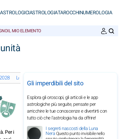
 ASTROLOGICI
ASTROLOGIA
TAROCCHI
NUMEROLOGIA
EGNO
IL MIO ELEMENTO
CERCA
unità
o 2028
Le fasi lunari a agosto 2028
Oroscopi mensili 2028 dei Gem
Gli imperdibili del sito
Esplora gli oroscopi, gli articoli e le app
astrologiche più seguite, pensate per
arricchire le tue conoscenze e divertirti con
tutto ciò che l'astrologia ha da offrire!
I segreti nascosti della Luna
à. Per i
Nera
Questo punto invisibile nello
spazio simboleggia la femminilità