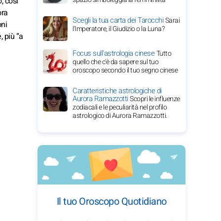
, così
ora
Scegli la tua carta dei Tarocchi
Sarai
oni
l'Imperatore, il Giudizio o la Luna?
, più “a
Focus sull'astrologia cinese
Tutto
quello che c'è da sapere sul tuo
oroscopo secondo il tuo segno cinese
Caratteristiche astrologiche di
Aurora Ramazzotti
Scopri le influenze
zodiacali e le peculiarità nel profilo
astrologico di Aurora Ramazzotti.
Il tuo Oroscopo Quotidiano