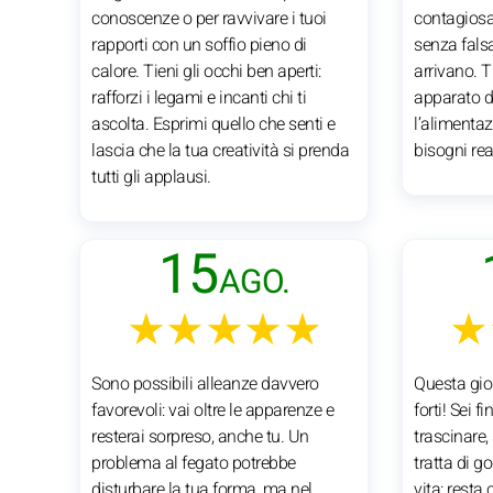
conoscenze o per ravvivare i tuoi
contagiosa.
rapporti con un soffio pieno di
senza fals
calore. Tieni gli occhi ben aperti:
arrivano. T
rafforzi i legami e incanti chi ti
apparato di
ascolta. Esprimi quello che senti e
l’alimentaz
lascia che la tua creatività si prenda
bisogni real
tutti gli applausi.
15
AGO.
★★★★★
★
Sono possibili alleanze davvero
Questa gio
favorevoli: vai oltre le apparenze e
forti! Sei f
resterai sorpreso, anche tu. Un
trascinare,
problema al fegato potrebbe
tratta di go
disturbare la tua forma, ma nel
vita: resta