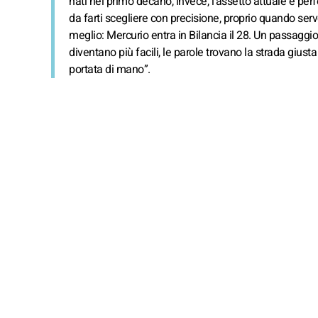
nati nel primo decano, invece, l’assetto attuale è perfe
da farti scegliere con precisione, proprio quando ser
meglio: Mercurio entra in Bilancia il 28. Un passaggi
diventano più facili, le parole trovano la strada giusta
portata di mano”.