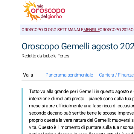
OROSCOPO DI OGGI
SETTIMANALE
MENSILE
OROSCOPO 2026
O
Oroscopo Gemelli agosto 202
Redatto da Isabelle Fortes
Vai a
Panorama sentimentale
Carriera / Finanze
Tutto va alla grande per i Gemelli in questo agosto 
intenzione di mollarti presto. I pianeti sono dalla tua 
mese si apre ufficialmente una fase ricca di occasion
secondo decano può sentire bene le scosse imprevedib
proprio questa la vera natura dei Gemelli: muoversi 
vita. Questo è il momento di puntare sulla tua risorsa p