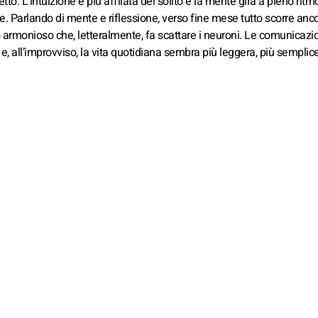
tto. L’intuizione è più affilata del solito e la mente gira a pieno ritmo
ve. Parlando di mente e riflessione, verso fine mese tutto scorre anc
o armonioso che, letteralmente, fa scattare i neuroni. Le comunicazi
 e, all’improvviso, la vita quotidiana sembra più leggera, più semplice