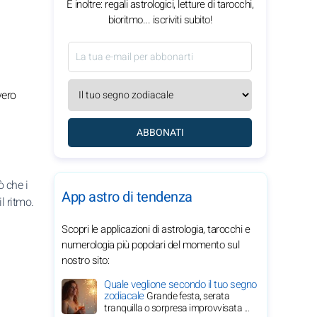
E inoltre: regali astrologici, letture di tarocchi,
bioritmo... iscriviti subito!
vero
ABBONATI
ò che i
App astro di tendenza
l ritmo.
Scopri le applicazioni di astrologia, tarocchi e
numerologia più popolari del momento sul
nostro sito:
Quale veglione secondo il tuo segno
zodiacale
Grande festa, serata
tranquilla o sorpresa improvvisata ...