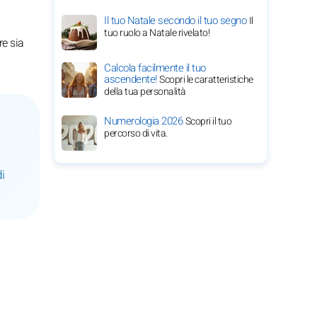
Il tuo Natale secondo il tuo segno
Il
tuo ruolo a Natale rivelato!
re sia
Calcola facilmente il tuo
ascendente!
Scopri le caratteristiche
della tua personalità
Numerologia 2026
Scopri il tuo
percorso di vita.
i