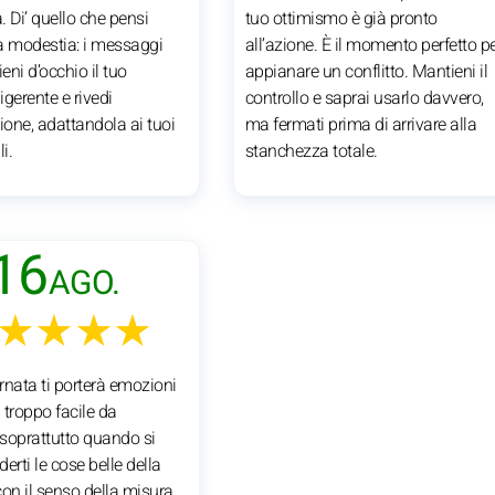
 Di’ quello che pensi
tuo ottimismo è già pronto
a modestia: i messaggi
all’azione. È il momento perfetto p
ieni d’occhio il tuo
appianare un conflitto. Mantieni il
gerente e rivedi
controllo e saprai usarlo davvero,
ione, adattandola ai tuoi
ma fermati prima di arrivare alla
i.
stanchezza totale.
16
AGO.
★★★★
rnata ti porterà emozioni
in troppo facile da
 soprattutto quando si
derti le cose belle della
 con il senso della misura,