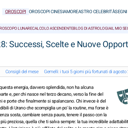
OROSCOPI
OROSCOPI CINESI
AMORE
ASTRO CELEBRITÀ
SEGNI
ROSCOPO LUNARE
CALCOLO ASCENDENTE
BLOG DI ASTROLOGIA
IL MIO S
8: Successi, Scelte e Nuove Opport
Consigli del mese
Gemelli: i tuoi 5 giorni più fortunati di agost
e questa energia, davvero splendida, non ha alcuna
parte e, per chi nasce nel terzo decano, verso la fine del
i e porte che finalmente si spalancano. Chi invece è del
ili di Urano che scompiglia un po' la routine, ma forse è
senza sosta, cambiare senza paura, tenere il passo con la
iù preziosa, quella che ti salva sempre: la tua incredibile adattabilit