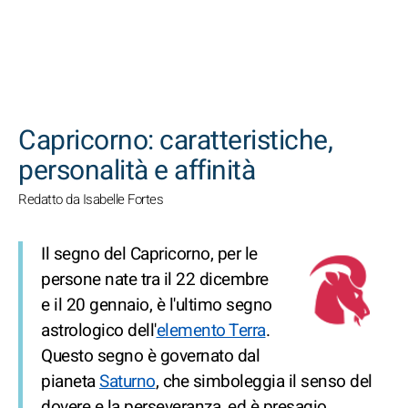
CERCA
Capricorno: caratteristiche,
personalità e affinità
Redatto da Isabelle Fortes
Il segno del Capricorno, per le
persone nate tra il 22 dicembre
e il 20 gennaio, è l'ultimo segno
astrologico dell'
elemento Terra
.
Questo segno è governato dal
pianeta
Saturno
, che simboleggia il senso del
dovere e la perseveranza, ed è presagio