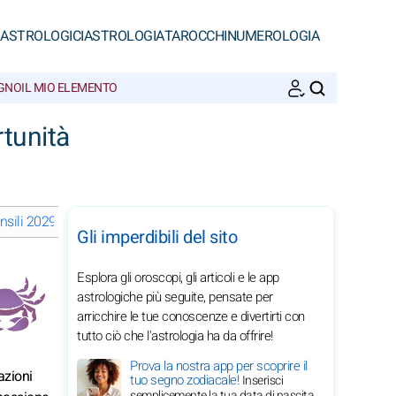
 ASTROLOGICI
ASTROLOGIA
TAROCCHI
NUMEROLOGIA
EGNO
IL MIO ELEMENTO
CERCA
tunità
sili 2029 del Cancro: scegli un mese
Gli imperdibili del sito
Esplora gli oroscopi, gli articoli e le app
astrologiche più seguite, pensate per
arricchire le tue conoscenze e divertirti con
tutto ciò che l'astrologia ha da offrire!
Prova la nostra app per scoprire il
azioni
tuo segno zodiacale!
Inserisci
semplicemente la tua data di nascita