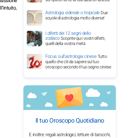
mpassione
’intuito,
Astrologia siderale o tropicale
Due
scuole di astrologia molto diverse!
I difetti dei 12 segni dello
zodiaco
Scoprite qui i vostri difetti,
quelli della vostra metà
Focus sull'astrologia cinese
Tutto
quello che c'è da sapere sul tuo
oroscopo secondo il tuo segno cinese
Il tuo Oroscopo Quotidiano
E inoltre: regali astrologici, letture di tarocchi,