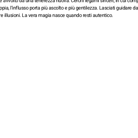
 avvolto da una tenerezza nuova. Cerchi legami sinceri, in cui co
ppia, l’influsso porta più ascolto e più gentilezza. Lasciati guidare dall
are illusioni. La vera magia nasce quando resti autentico.