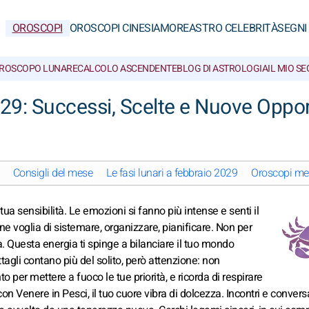
OROSCOPI
OROSCOPI CINESI
AMORE
ASTRO CELEBRITÀ
SEGNI
ROSCOPO LUNARE
CALCOLO ASCENDENTE
BLOG DI ASTROLOGIA
IL MIO S
29: Successi, Scelte e Nuove Oppor
Consigli del mese
Le fasi lunari a febbraio 2029
Oroscopi men
a sensibilità. Le emozioni si fanno più intense e senti il
iene voglia di sistemare, organizzare, pianificare. Non per
ta. Questa energia ti spinge a bilanciare il tuo mondo
dettagli contano più del solito, però attenzione: non
per mettere a fuoco le tue priorità, e ricorda di respirare
, con Venere in Pesci, il tuo cuore vibra di dolcezza. Incontri e convers