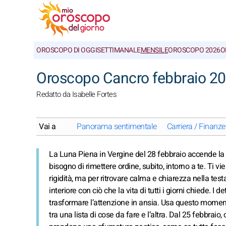
OROSCOPO DI OGGI
SETTIMANALE
MENSILE
OROSCOPO 2026
O
Oroscopo Cancro febbraio 20
Redatto da Isabelle Fortes
Vai a
Panorama sentimentale
Carriera / Finanze
La Luna Piena in Vergine del 28 febbraio accende la tu
bisogno di rimettere ordine, subito, intorno a te. Ti v
rigidità, ma per ritrovare calma e chiarezza nella tes
interiore con ciò che la vita di tutti i giorni chiede. I 
trasformare l’attenzione in ansia. Usa questo momento 
tra una lista di cose da fare e l’altra. Dal 25 febbraio