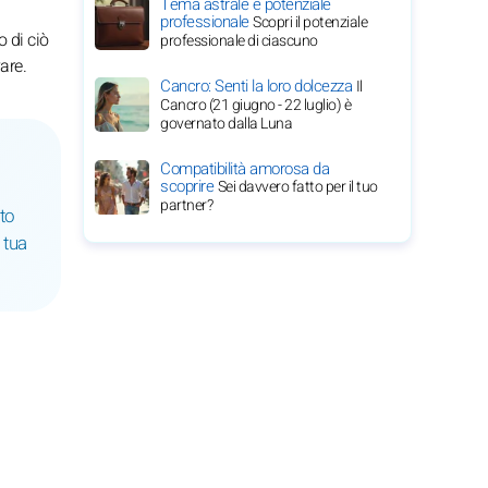
Tema astrale e potenziale
professionale
Scopri il potenziale
o di ciò
professionale di ciascuno
are.
Cancro: Senti la loro dolcezza
Il
Cancro (21 giugno - 22 luglio) è
governato dalla Luna
Compatibilità amorosa da
scoprire
Sei davvero fatto per il tuo
partner?
tto
 tua