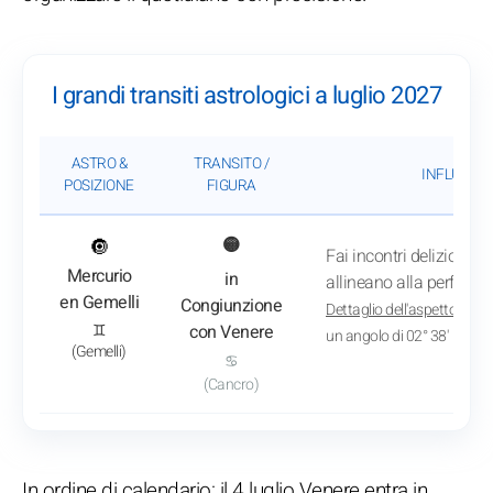
I grandi transiti astrologici a luglio 2027
ASTRO &
TRANSITO /
INFLUENZA
POSIZIONE
FIGURA
: Vedi l'analisi del transito
🔘
🟡
Fai incontri deliziosi e 
Mercurio
in
allineano alla perfezion
en Gemelli
Congiunzione
Dettaglio dell'aspetto
: Il 3
♊
con Venere
un angolo di 02° 38'
(Gemelli)
♋
(Cancro)
In ordine di calendario: il 4 luglio Venere entra in