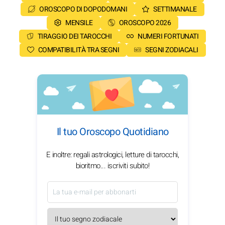
OROSCOPO DI DOPODOMANI
SETTIMANALE
MENSILE
OROSCOPO 2026
TIRAGGIO DEI TAROCCHI
NUMERI FORTUNATI
COMPATIBILITÀ TRA SEGNI
SEGNI ZODIACALI
Il tuo Oroscopo Quotidiano
E inoltre: regali astrologici, letture di tarocchi,
bioritmo... iscriviti subito!