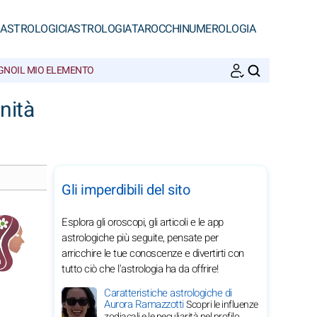
 ASTROLOGICI
ASTROLOGIA
TAROCCHI
NUMEROLOGIA
EGNO
IL MIO ELEMENTO
CERCA
nità
Gli imperdibili del sito
Esplora gli oroscopi, gli articoli e le app
astrologiche più seguite, pensate per
arricchire le tue conoscenze e divertirti con
tutto ciò che l'astrologia ha da offrire!
Caratteristiche astrologiche di
Aurora Ramazzotti
Scopri le influenze
zodiacali e le peculiarità nel profilo