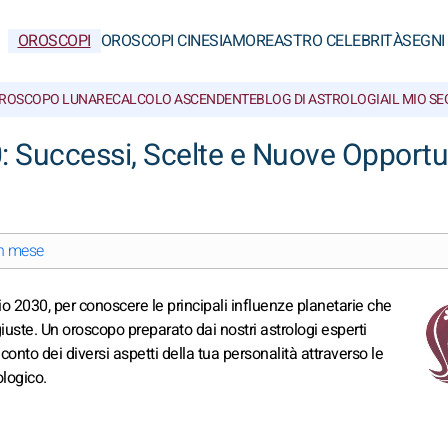
OROSCOPI
OROSCOPI CINESI
AMORE
ASTRO CELEBRITÀ
SEGNI
ROSCOPO LUNARE
CALCOLO ASCENDENTE
BLOG DI ASTROLOGIA
IL MIO S
: Successi, Scelte e Nuove Opportu
un mese
glio 2030, per conoscere le principali influenze planetarie che
iuste. Un oroscopo preparato dai nostri astrologi esperti
conto dei diversi aspetti della tua personalità attraverso le
ologico.