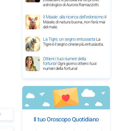
astrologico di Aurora Ramazzotti.
Il Maiale: alla ricerca dell'edonismo
Il
Maiale, di natura buona, non farà mai
del male.
La Tigre, un segno entusiasta
La
Tigre è il segno cinese più entusiasta.
Ottieni i tuoi numeri della
fortuna!
Ogni giorno ottieni i tuoi
numeri della fortuna!
e
Il tuo Oroscopo Quotidiano