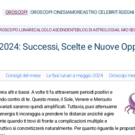
OROSCOPI
OROSCOPI CINESI
AMORE
ASTRO CELEBRITÀ
SEGNI
ROSCOPO LUNARE
CALCOLO ASCENDENTE
BLOG DI ASTROLOGIA
IL MIO S
024: Successi, Scelte e Nuove Opp
Consigli del mese
Le fasi lunari a maggio 2024
Oroscopi men
 alti e bassi. A volte ti fa attraversare periodi positivi e
endo contro di te. Questo mese, il Sole, Venere e Mercurio
variati saranno quindi amplificati. Tuttavia, puoi attenuarne
energia ti incoraggia a prendere le distanze anziché agire
nte quando ti trovi di fronte a complicazioni multiple e
truttivo si concretizzerà naturalmente. Per quanto riguarda le propost