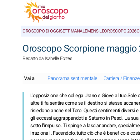
OROSCOPO DI OGGI
SETTIMANALE
MENSILE
OROSCOPO 2026
O
Oroscopo Scorpione maggio 2
Redatto da Isabelle Fortes
Vai a
Panorama sentimentale
Carriera / Finanze
L'opposizione che collega Urano e Giove al tuo Sole crea
altre ti fa sentire come se il destino si stesse accan
risiedono anche nel Toro. Questi sentimenti diversi e 
gli eccessi aggrappandoti a Saturno in Pesci. La sua 
sotto l'impulso. Ti spinge a lasciar andare, specialme
irrazionali. Facendolo, tutto ciò che è benefico e cos