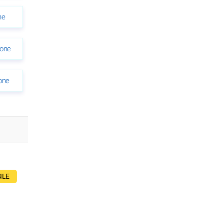
ne
ione
one
ILE