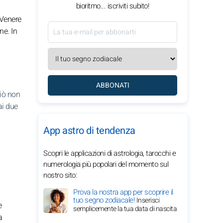
bioritmo... iscriviti subito!
 Venere
ne. In
ABBONATI
ciò non
ai due
App astro di tendenza
Scopri le applicazioni di astrologia, tarocchi e
numerologia più popolari del momento sul
nostro sito:
Prova la nostra app per scoprire il
tuo segno zodiacale!
Inserisci
e
semplicemente la tua data di nascita
a