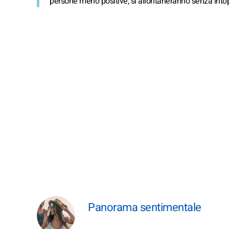
persone meno positive, si allontaneranno senza intop
Panorama sentimentale