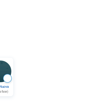
 Nuova
a fase)