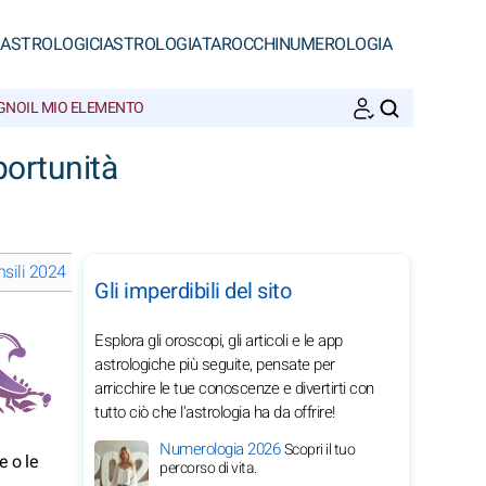
 ASTROLOGICI
ASTROLOGIA
TAROCCHI
NUMEROLOGIA
EGNO
IL MIO ELEMENTO
CERCA
ortunità
sili 2024 dello Scorpione: scegli un mese
Gli imperdibili del sito
Esplora gli oroscopi, gli articoli e le app
astrologiche più seguite, pensate per
arricchire le tue conoscenze e divertirti con
tutto ciò che l'astrologia ha da offrire!
Numerologia 2026
Scopri il tuo
e o le
percorso di vita.