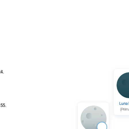
4.
Luna
.55.
(Prim