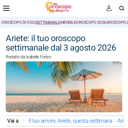
OROSCOPO DI OGGI
SETTIMANALE
MENSILE
OROSCOPO 2026
OROSCOPO 
CERCA
Ariete: il tuo oroscopo
settimanale dal 3 agosto 2026
Redatto da Isabelle Fortes
Vai a
Il tuo amore, Ariete, questa settimana
Arie