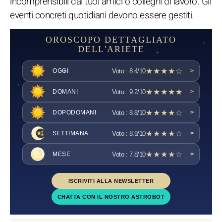
incomprensibili dai tuoi amici o colleghi di lavoro. Gli
eventi concreti quotidiani devono essere gestiti.
OROSCOPO DETTAGLIATO
DELL'ARIETE
★★★★☆
Voto : 8.4/10
OGGI
>
★★★★★
Voto : 9.2/10
DOMANI
>
★★★★☆
Voto : 8.8/10
DOPODOMANI
>
★★★★☆
Voto : 8.9/10
SETTIMANA
>
★★★★☆
Voto : 7.8/10
MESE
>
ISCRIVITI ALLA NEWSLETTER
CHATTA CON IL NOSTRO ASTROBOT