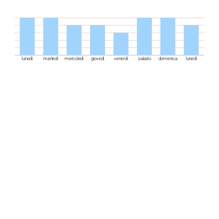
lunedì
martedì
mercoledì
giovedì
venerdì
sabato
domenica
lunedì