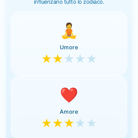
influenzano tutto lo zodiaco.
🧘
Umore
★★
★★★
❤️
Amore
★★★
★★