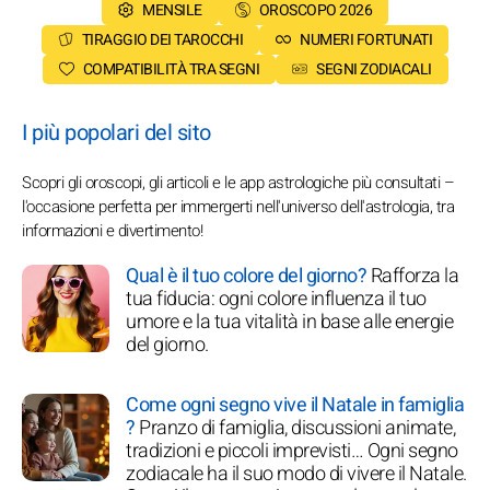
MENSILE
OROSCOPO 2026
TIRAGGIO DEI TAROCCHI
NUMERI FORTUNATI
COMPATIBILITÀ TRA SEGNI
SEGNI ZODIACALI
I più popolari del sito
Scopri gli oroscopi, gli articoli e le app astrologiche più consultati –
l'occasione perfetta per immergerti nell'universo dell'astrologia, tra
informazioni e divertimento!
Qual è il tuo colore del giorno?
Rafforza la
tua fiducia: ogni colore influenza il tuo
umore e la tua vitalità in base alle energie
del giorno.
Come ogni segno vive il Natale in famiglia
?
Pranzo di famiglia, discussioni animate,
tradizioni e piccoli imprevisti… Ogni segno
zodiacale ha il suo modo di vivere il Natale.