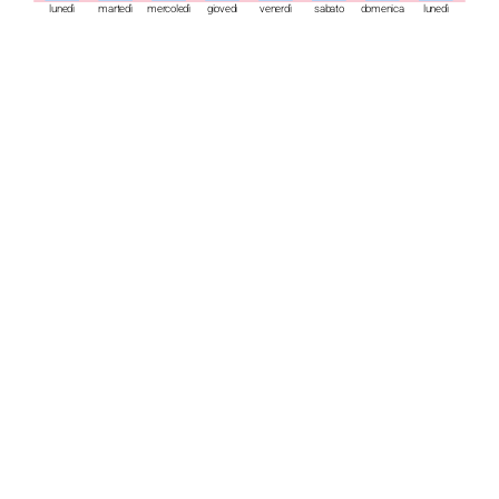
lunedì
martedì
mercoledì
giovedì
venerdì
sabato
domenica
lunedì