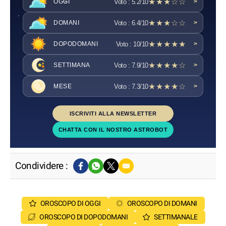
★★★☆☆
Voto : 5.2/10
OGGI
>
★★★☆☆
Voto : 6.4/10
DOMANI
>
★★★★★
Voto : 10/10
DOPODOMANI
>
★★★★☆
Voto : 7.9/10
SETTIMANA
>
★★★★☆
Voto : 7.3/10
MESE
>
ISCRIVITI ALLA NEWSLETTER
CHATTA CON IL NOSTRO ASTROBOT
Condividere :
OROSCOPO DI OGGI
OROSCOPO DI DOMANI
OROSCOPO DI DOPODOMANI
SETTIMANALE