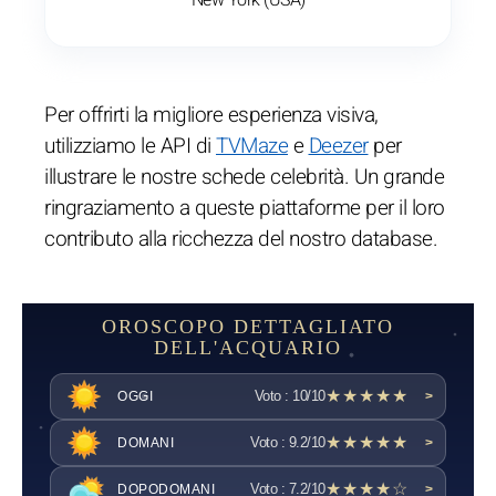
Per offrirti la migliore esperienza visiva,
utilizziamo le API di
TVMaze
e
Deezer
per
illustrare le nostre schede celebrità. Un grande
ringraziamento a queste piattaforme per il loro
contributo alla ricchezza del nostro database.
OROSCOPO DETTAGLIATO
DELL'ACQUARIO
★★★★★
Voto : 10/10
OGGI
>
★★★★★
Voto : 9.2/10
DOMANI
>
★★★★☆
Voto : 7.2/10
DOPODOMANI
>