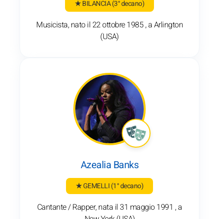
★ BILANCIA
(3° decano)
Musicista, nato il 22 ottobre 1985 , a Arlington
(USA)
Azealia Banks
★ GEMELLI
(1° decano)
Cantante / Rapper, nata il 31 maggio 1991 , a
New York (USA)