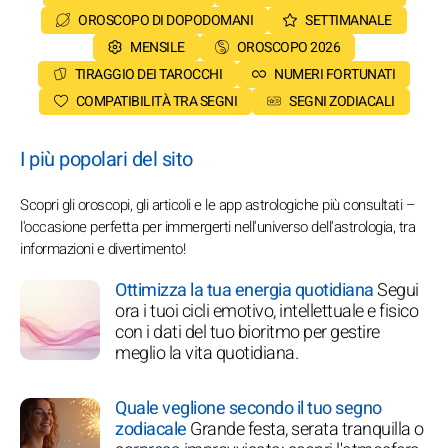
OROSCOPO DI DOPODOMANI
SETTIMANALE
MENSILE
OROSCOPO 2026
TIRAGGIO DEI TAROCCHI
NUMERI FORTUNATI
COMPATIBILITÀ TRA SEGNI
SEGNI ZODIACALI
I più popolari del sito
Scopri gli oroscopi, gli articoli e le app astrologiche più consultati –
l'occasione perfetta per immergerti nell'universo dell'astrologia, tra
informazioni e divertimento!
Ottimizza la tua energia quotidiana
Segui
ora i tuoi cicli emotivo, intellettuale e fisico
con i dati del tuo bioritmo per gestire
meglio la vita quotidiana.
Quale veglione secondo il tuo segno
zodiacale
Grande festa, serata tranquilla o