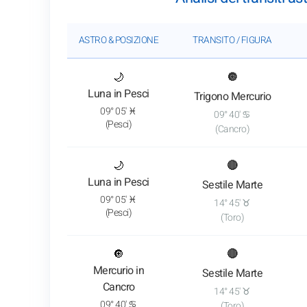
ASTRO & POSIZIONE
TRANSITO / FIGURA
: Vedi l'analisi del transito
🌙
🔘
Luna in Pesci
Trigono Mercurio
09° 05' ♓
09° 40' ♋
(Pesci)
(Cancro)
: Vedi l'analisi del transito
🌙
🔴
Luna in Pesci
Sestile Marte
09° 05' ♓
14° 45' ♉
(Pesci)
(Toro)
: Vedi l'analisi del transito
🔘
🔴
Mercurio in
Sestile Marte
Cancro
14° 45' ♉
09° 40' ♋
(Toro)