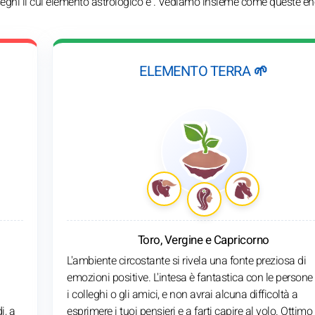
 segni il cui elemento astrologico è . Vediamo insieme come queste ene
ELEMENTO TERRA 🌱
Toro, Vergine e Capricorno
a
L'ambiente circostante si rivela una fonte preziosa di
a
emozioni positive. L'intesa è fantastica con le persone 
i colleghi o gli amici, e non avrai alcuna difficoltà a
i, a
esprimere i tuoi pensieri e a farti capire al volo. Ottimo