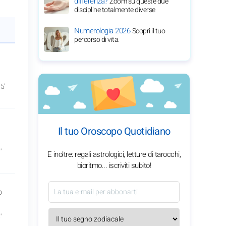
differenza?
Zoom su queste due
discipline totalmente diverse
Numerologia 2026
Scopri il tuo
percorso di vita.
5'
Il tuo Oroscopo Quotidiano
'
E inoltre: regali astrologici, letture di tarocchi,
bioritmo... iscriviti subito!
o
'