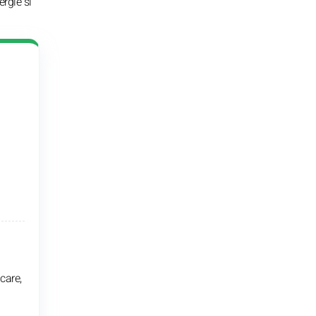
rgie si
care,