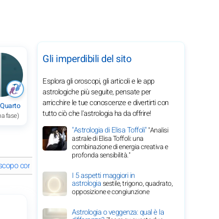
Gli imperdibili del sito
Esplora gli oroscopi, gli articoli e le app
astrologiche più seguite, pensate per
arricchire le tue conoscenze e divertirti con
 Quarto
tutto ciò che l'astrologia ha da offrire!
ma fase)
"Astrologia di Elisa Toffoli"
"Analisi
astrale di Elisa Toffoli: una
combinazione di energia creativa e
profonda sensibilità."
roscopo completo segno per segno del 7 giugno 2026
Energia degli 
I 5 aspetti maggiori in
astrologia
sestile, trigono, quadrato,
opposizione e congiunzione
Astrologia o veggenza: qual è la