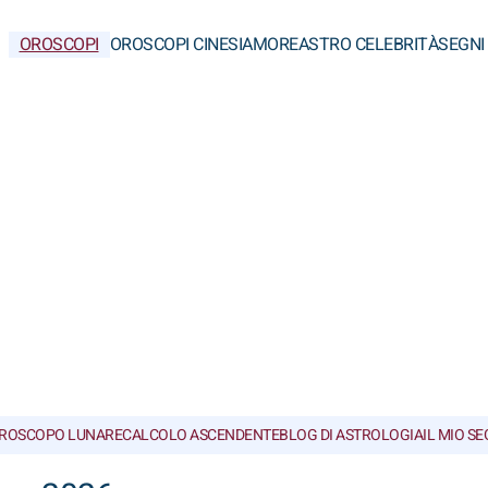
OROSCOPI
OROSCOPI CINESI
AMORE
ASTRO CELEBRITÀ
SEGNI
ROSCOPO LUNARE
CALCOLO ASCENDENTE
BLOG DI ASTROLOGIA
IL MIO S