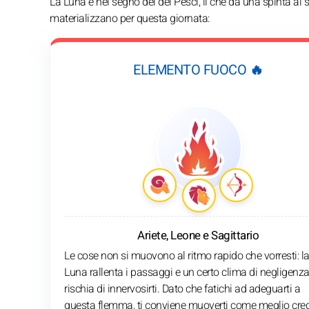
La Luna è nel segno del dei Pesci, il che dà una spinta ai
materializzano per questa giornata:
ELEMENTO FUOCO 🔥
Ariete, Leone e Sagittario
Le cose non si muovono al ritmo rapido che vorresti: l
Luna rallenta i passaggi e un certo clima di negligenz
rischia di innervosirti. Dato che fatichi ad adeguarti a
questa flemma, ti conviene muoverti come meglio cred