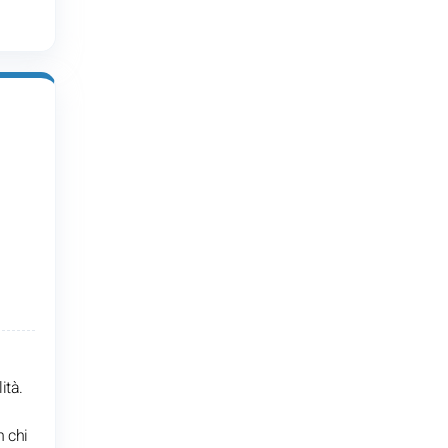
ità.
n chi