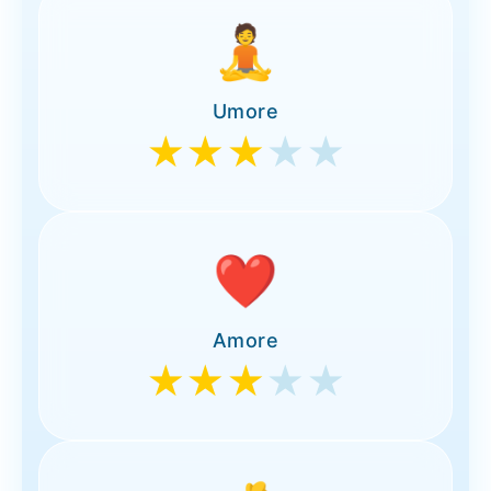
🧘
Umore
★★★
★★
❤️
Amore
★★★
★★