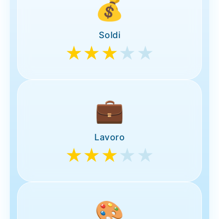
💰
Soldi
★★★
★★
💼
Lavoro
★★★
★★
🎨