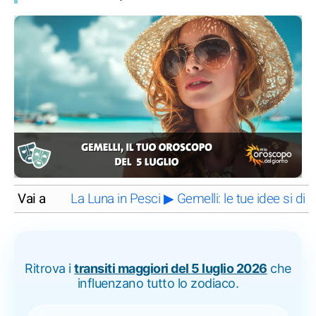
Vai a
La Luna in Pesci ▶ Gemelli: le tue idee si di
Ritrova i
transiti maggiori del 5 luglio 2026
che
influenzano tutto lo zodiaco.