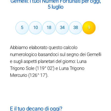
Gemelli: i tuoi Numeri Fortunati per oggi,
5 luglio
5
10
18
34
38
9
Abbiamo elaborato questo calcolo
numerologico basandoci sul segno dei Gemelli
e sugli aspetti planetari del giorno: Luna
Trigono Sole (119° 02') e Luna Trigono
Mercurio (126° 17').
E il tuo decano di oggi?