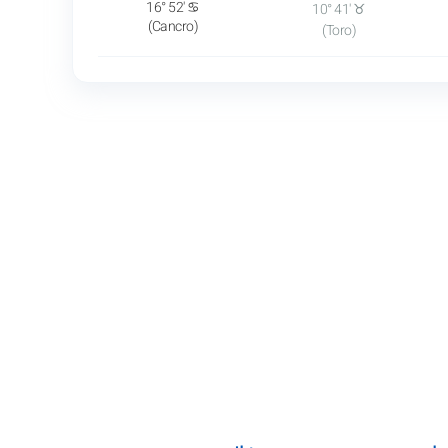
16° 52' ♋
10° 41' ♉
(Cancro)
(Toro)