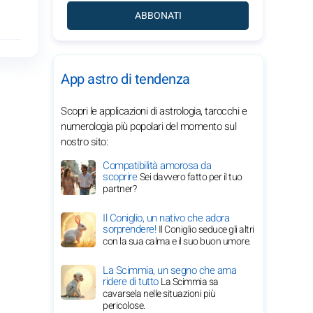
ABBONATI
App astro di tendenza
Scopri le applicazioni di astrologia, tarocchi e
numerologia più popolari del momento sul
nostro sito:
Compatibilità amorosa da
scoprire
Sei davvero fatto per il tuo
partner?
Il Coniglio, un nativo che adora
sorprendere!
Il Coniglio seduce gli altri
con la sua calma e il suo buon umore.
La Scimmia, un segno che ama
ridere di tutto
La Scimmia sa
cavarsela nelle situazioni più
pericolose.