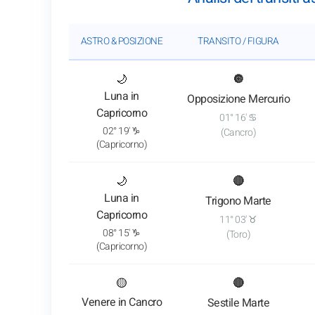
ASTRO & POSIZIONE
TRANSITO / FIGURA
: Vedi l'analisi del transito
🌙
🔘
Luna in
Opposizione Mercurio
Capricorno
01° 16' ♋
02° 19' ♑
(Cancro)
(Capricorno)
: Vedi l'analisi del transito
🌙
🔴
Luna in
Trigono Marte
Capricorno
11° 03' ♉
08° 15' ♑
(Toro)
(Capricorno)
: Vedi l'analisi del transito
🟡
🔴
Venere in Cancro
Sestile Marte