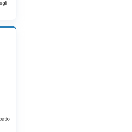
agli
patto