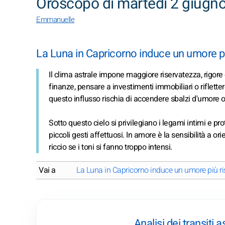
Oroscopo di martedì 2 giugn
Emmanuelle
La Luna in Capricorno induce un umore pi
Il clima astrale impone maggiore riservatezza, rigore 
finanze, pensare a investimenti immobiliari o riflett
questo influsso rischia di accendere sbalzi d'umore o
Sotto questo cielo si privilegiano i legami intimi e pro
piccoli gesti affettuosi. In amore è la sensibilità a or
riccio se i toni si fanno troppo intensi.
Vai a
La Luna in Capricorno induce un umore più ri
Analisi dei transiti 