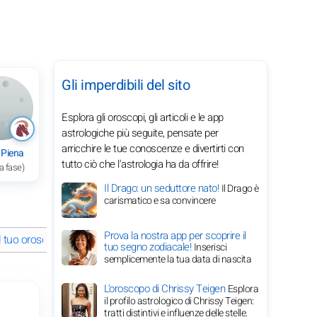
Gli imperdibili del sito
Esplora gli oroscopi, gli articoli e le app
astrologiche più seguite, pensate per
arricchire le tue conoscenze e divertirti con
 Piena
tutto ciò che l'astrologia ha da offrire!
a fase)
Il Drago: un seduttore nato!
Il Drago è
carismatico e sa convincere
Prova la nostra app per scoprire il
Il tuo oroscopo completo segno per segno del 2 giugno 2026
Energ
tuo segno zodiacale!
Inserisci
semplicemente la tua data di nascita
L'oroscopo di Chrissy Teigen
Esplora
il profilo astrologico di Chrissy Teigen:
tratti distintivi e influenze delle stelle.