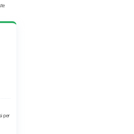
ste
si per