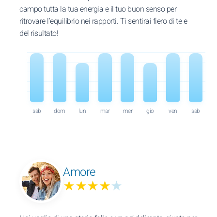
campo tutta la tua energia e il tuo buon senso per
ritrovare l’equilibrio nei rapporti. Ti sentirai fiero di te e
del risultato!
sab
dom
lun
mar
mer
gio
ven
sab
Amore
★★★★
★