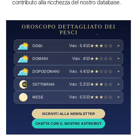
contributo alla ricchezza del nostro database.
OROSCOPO DETTAGLIATO DEI
PESCI
★★★☆☆
Voto : 6.4/10
OGGI
>
★★☆☆☆
Voto : 4/10
DOMANI
>
★★☆☆☆
Voto : 4.4/10
DOPODOMANI
>
★★★☆☆
Voto : 5.2/10
SETTIMANA
>
★★★☆☆
Voto : 6.5/10
MESE
>
ISCRIVITI ALLA NEWSLETTER
CHATTA CON IL NOSTRO ASTROBOT