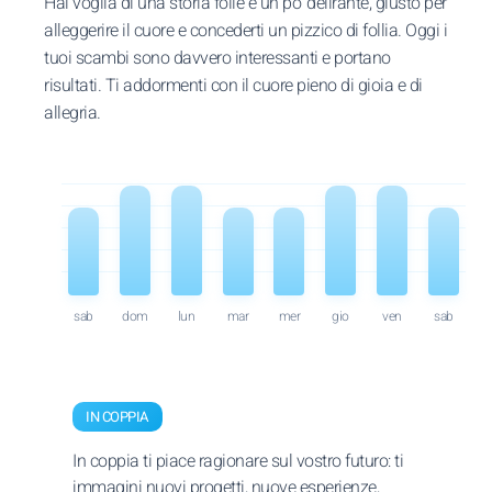
Hai voglia di una storia folle e un po’ delirante, giusto per
alleggerire il cuore e concederti un pizzico di follia. Oggi i
tuoi scambi sono davvero interessanti e portano
risultati. Ti addormenti con il cuore pieno di gioia e di
allegria.
sab
dom
lun
mar
mer
gio
ven
sab
IN COPPIA
In coppia ti piace ragionare sul vostro futuro: ti
immagini nuovi progetti, nuove esperienze,