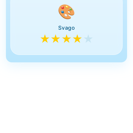
🎨
Svago
★★★★
★