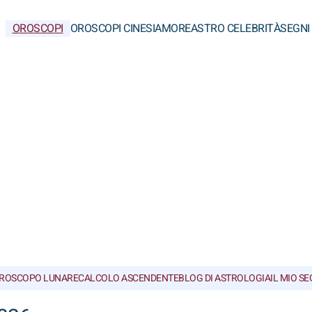
OROSCOPI
OROSCOPI CINESI
AMORE
ASTRO CELEBRITÀ
SEGNI
ROSCOPO LUNARE
CALCOLO ASCENDENTE
BLOG DI ASTROLOGIA
IL MIO S