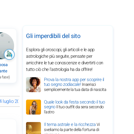
Gli imperdibili del sito
Esplora gli oroscopi, gli articoli e le app
astrologiche più seguite, pensate per
arricchire le tue conoscenze e divertirti con
bosa
tutto ciò che l'astrologia ha da offrire!
ante
a fase)
Prova la nostra app per scoprire il
tuo segno zodiacale!
Inserisci
semplicemente la tua data di nascita
 4 luglio 2026
Il tuo oroscopo completo segno per segno del 4 lugl
Quale look da festa secondo il tuo
segno
Il tuo outfit da sera secondo
l'astro
Il tema astrale e la ricchezza
Vi
sveliamo la parte della fortuna di