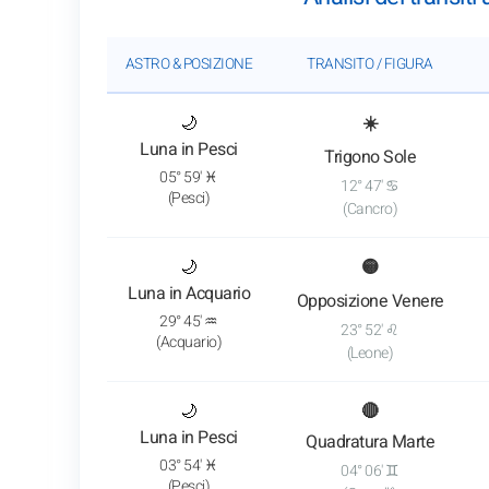
ASTRO & POSIZIONE
TRANSITO / FIGURA
: Vedi l'analisi del transito
🌙
☀️
Luna in Pesci
Trigono Sole
05° 59' ♓
12° 47' ♋
(Pesci)
(Cancro)
: Vedi l'analisi del transito
🌙
🟡
Luna in Acquario
Opposizione Venere
29° 45' ♒
23° 52' ♌
(Acquario)
(Leone)
: Vedi l'analisi del transito
🌙
🔴
Luna in Pesci
Quadratura Marte
03° 54' ♓
04° 06' ♊
(Pesci)