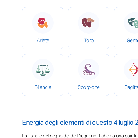
: Oroscopo completo del 4 luglio 2026
: Oroscopo completo del 
:
Ariete
Toro
Geme
: Oroscopo completo del 4 luglio 2026
: Oroscopo completo del 
:
Bilancia
Scorpione
Sagitt
Energia degli elementi di questo 4 luglio 
La Luna è nel segno del dell'Acquario, il che dà una spint