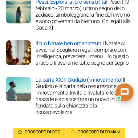
Pesci: Esplora la loro sensibilità
I Pesci (19
febbraio - 20 marzo), ultimo segno dello
zodiaco, simboleggiano la fine dell'inverno
e sono governati da Nettuno. Collegati alla
Casa XII.
Il tuo Natale ben organizzato
Il Natale si
avvicina! Scegliere i regali, comprare con
intelligenza, prevedere il menu… In questo
articolo ti sveliamo tutto segno per segno.
La carta XX: Il Giudizio (rinnovamento)
Il
Giudizio è la carta della resurrezione e del
rinnovamento. Invita a rivalutare le scelte
passate e ad accettare un nuovo inizio
fondato sulla chiarezza e la
consapevolezza.
OROSCOPO DI OGGI
OROSCOPO DI DOMANI