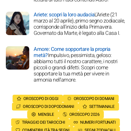
Ariete: scopri la loro audacia
L'Ariete (21
marzo al 20 aprile), primo segno zodiacale,
corrisponde all'inizio della Primavera.
Governato da Marte, è legato alla Casa I.
Amore: Come sopportare la propria
metà?
Impulsivo, pessimista, geloso:
abbiamo tutti il nostro carattere, i nostri
piccoli o grandi difetti. Scopri come
sopportare la tua metà per vivere in
armonia nell'amore.
OROSCOPO DI OGGI
OROSCOPO DI DOMANI
OROSCOPO DI DOPODOMANI
SETTIMANALE
MENSILE
OROSCOPO 2026
TIRAGGIO DEI TAROCCHI
NUMERI FORTUNATI
COMPATIBILITÀ TRA SEGNI
SEGNI ZODIACALI