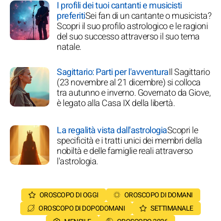
I profili dei tuoi cantanti e musicisti
preferiti
Sei fan di un cantante o musicista?
Scopri il suo profilo astrologico e le ragioni
del suo successo attraverso il suo tema
natale.
Sagittario: Parti per l'avventura
Il Sagittario
(23 novembre al 21 dicembre) si colloca
tra autunno e inverno. Governato da Giove,
è legato alla Casa IX della libertà.
La regalità vista dall'astrologia
Scopri le
specificità e i tratti unici dei membri della
nobiltà e delle famiglie reali attraverso
l'astrologia.
OROSCOPO DI OGGI
OROSCOPO DI DOMANI
OROSCOPO DI DOPODOMANI
SETTIMANALE