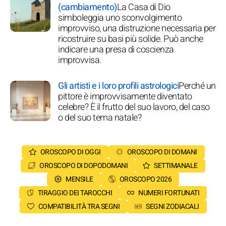
(cambiamento)
La Casa di Dio
simboleggia uno sconvolgimento
improvviso, una distruzione necessaria per
ricostruire su basi più solide. Può anche
indicare una presa di coscienza
improvvisa.
Gli artisti e i loro profili astrologici
Perché un
pittore è improvvisamente diventato
celebre? È il frutto del suo lavoro, del caso
o del suo tema natale?
OROSCOPO DI OGGI
OROSCOPO DI DOMANI
OROSCOPO DI DOPODOMANI
SETTIMANALE
MENSILE
OROSCOPO 2026
TIRAGGIO DEI TAROCCHI
NUMERI FORTUNATI
COMPATIBILITÀ TRA SEGNI
SEGNI ZODIACALI