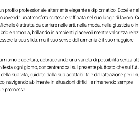
 un profilo professionale altamente elegante e diplomatico. Eccelle nel
promuovendo un'atmosfera cortese e raffinata nel suo luogo di lavoro. 
chelle è attratta da carriere nelle arti, nella moda, nella giustizia o in 
brio e armonia, brillando in ambienti piacevoli mentre valorizza relaz
 essere la sua sfida, ma il suo senso dell'armonia è il suo maggiore
amismo e apertura, abbracciando una varietà di possibilità senza att
anifesta ogni giorno, concentrandosi sul presente piuttosto che sul futur
della sua vita, guidato dalla sua adattabilità e dall'attrazione per il 
o, navigando abilmente in situazioni difficili e rimanendo sempre
sue promesse.