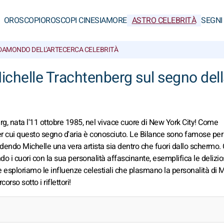
OROSCOPI
OROSCOPI CINESI
AMORE
ASTRO CELEBRITÀ
SEGNI
DA
MONDO DELL'ARTE
CERCA CELEBRITÀ
Michelle Trachtenberg sul segno dell
, nata l'11 ottobre 1985, nel vivace cuore di New York City! Come
per cui questo segno d'aria è conosciuto. Le Bilance sono famose per i
ndendo Michelle una vera artista sia dentro che fuori dallo schermo. 
do i cuori con la sua personalità affascinante, esemplifica le delizi
 esploriamo le influenze celestiali che plasmano la personalità di M
rso sotto i riflettori!