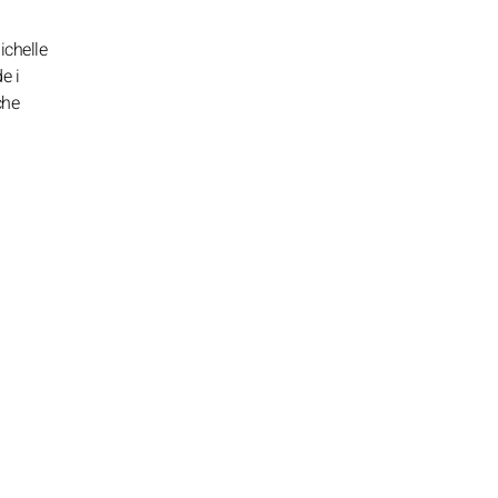
ichelle
e i
che