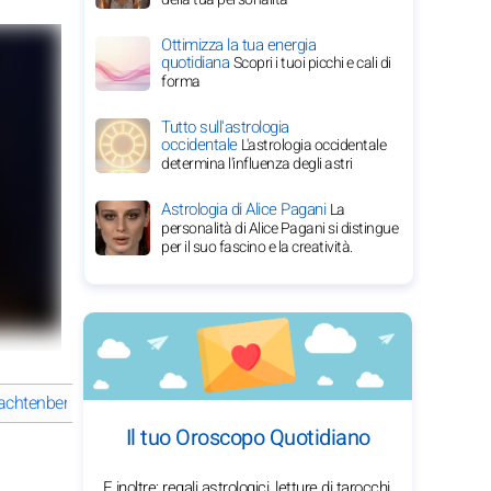
Ottimizza la tua energia
quotidiana
Scopri i tuoi picchi e cali di
forma
Tutto sull'astrologia
occidentale
L'astrologia occidentale
determina l'influenza degli astri
Astrologia di Alice Pagani
La
personalità di Alice Pagani si distingue
per il suo fascino e la creatività.
achtenberg una stella amata?
Quali sono i punti salienti della car
Il tuo Oroscopo Quotidiano
E inoltre: regali astrologici, letture di tarocchi,