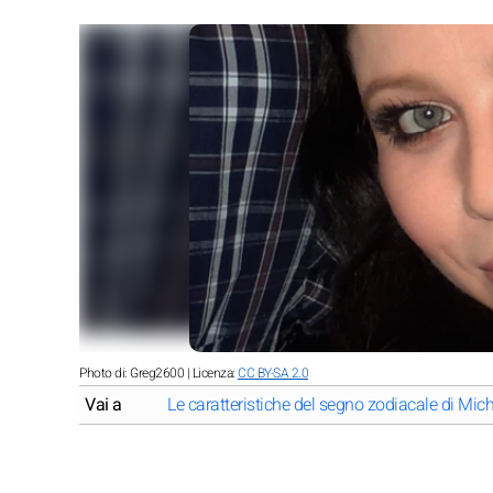
Photo di: Greg2600 | Licenza:
CC BY-SA 2.0
Vai a
Le caratteristiche del segno zodiacale di Mich