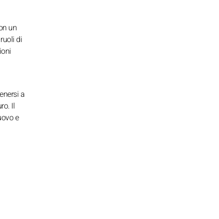
Con un
ruoli di
ioni
enersi a
o. Il
nuovo e