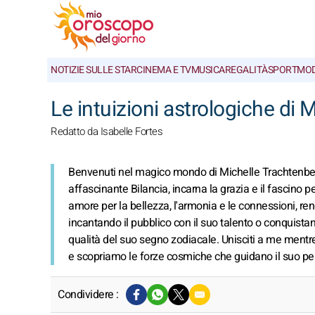
NOTIZIE SULLE STAR
CINEMA E TV
MUSICA
REGALITÀ
SPORT
MO
Le intuizioni astrologiche di 
Redatto da Isabelle Fortes
Benvenuti nel magico mondo di Michelle Trachtenberg
affascinante Bilancia, incarna la grazia e il fascino 
amore per la bellezza, l'armonia e le connessioni, re
incantando il pubblico con il suo talento o conquistan
qualità del suo segno zodiacale. Unisciti a me mentre
e scopriamo le forze cosmiche che guidano il suo perco
Condividere :