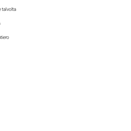
 talvolta
n
tiero