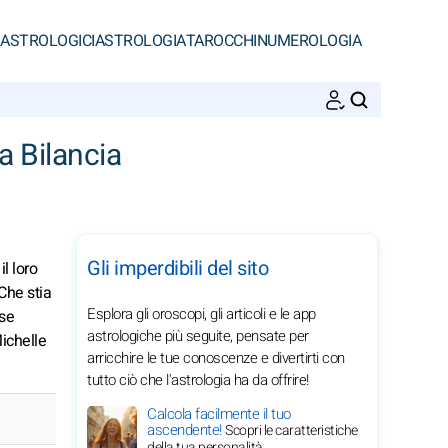
 ASTROLOGICI
ASTROLOGIA
TAROCCHI
NUMEROLOGIA
CERCA
a Bilancia
Gli imperdibili del sito
l loro
Che stia
Esplora gli oroscopi, gli articoli e le app
ose
astrologiche più seguite, pensate per
ichelle
arricchire le tue conoscenze e divertirti con
tutto ciò che l'astrologia ha da offrire!
Calcola facilmente il tuo
ascendente!
Scopri le caratteristiche
della tua personalità