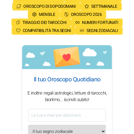
OROSCOPO DI DOPODOMANI
SETTIMANALE
MENSILE
OROSCOPO 2026
TIRAGGIO DEI TAROCCHI
NUMERI FORTUNATI
COMPATIBILITÀ TRA SEGNI
SEGNI ZODIACALI
Il tuo Oroscopo Quotidiano
E inoltre: regali astrologici, letture di tarocchi,
bioritmo... iscriviti subito!