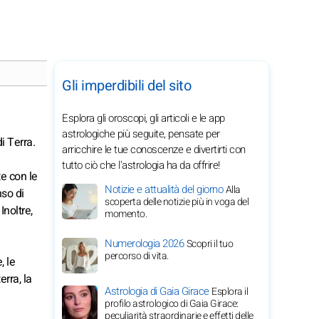
Gli imperdibili del sito
Esplora gli oroscopi, gli articoli e le app
astrologiche più seguite, pensate per
i Terra.
arricchire le tue conoscenze e divertirti con
tutto ciò che l'astrologia ha da offrire!
te con le
Notizie e attualità del giorno
Alla
nso di
scoperta delle notizie più in voga del
Inoltre,
momento.
Numerologia 2026
Scopri il tuo
percorso di vita.
, le
rra, la
Astrologia di Gaia Girace
Esplora il
profilo astrologico di Gaia Girace:
peculiarità straordinarie e effetti delle