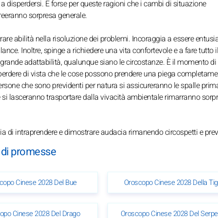
a disperdersi. È forse per queste ragioni che i cambi di situazione
eeranno sorpresa generale.
re abilità nella risoluzione dei problemi. Incoraggia a essere entusia
ce. Inoltre, spinge a richiedere una vita confortevole e a fare tutto i
a grande adattabilità, qualunque siano le circostanze. È il momento di
enza perdere di vista che le cose possono prendere una piega completam
ersone che sono previdenti per natura si assicureranno le spalle prim
he si lasceranno trasportare dalla vivacità ambientale rimarranno sorpr
a di intraprendere e dimostrare audacia rimanendo circospetti e prev
o di promesse
copo Cinese 2028 Del Bue
Oroscopo Cinese 2028 Della Tig
opo Cinese 2028 Del Drago
Oroscopo Cinese 2028 Del Serpe