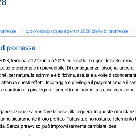
28
promesse
Il tuo oroscopo cinese per un 2028 pieno di promesse
o di promesse
028, termina il 12 febbraio 2029 ed è sotto il segno della Scimmia d
tto sorprendente e imprevedibile. Di conseguenza, bisogna, ancora,
ché, per natura, la scimmia è birichina, astuta e a volte disconcertan
 attenua questi effetti. Incoraggia e privilegia il pragmatismo e il se
e duratura e a privilegiare i progetti che hanno la stessa vocazione. 
izzazione e a non fare le cose alla leggera. In queste circostanze
nno sicuramente il loro profitto. Tuttavia, e nonostante l'elemento te
nda. Senza preavviso, può improvvisamente cambiare idea.