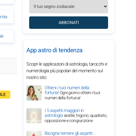
mmia
ABBONATI
le
App astro di tendenza
Scopri le applicazioni di astrologia, tarocchi e
numerologia più popolari del momento sul
nostro sito:
Ottieni i tuoi numeri della
fortuna!
Ogni giorno ottieni i tuoi
ILE
numeri della fortuna!
I 5 aspetti maggiori in
astrologia
sestile, trigono, quadrato,
opposizione e congiunzione
Bisogna temere gli aspetti