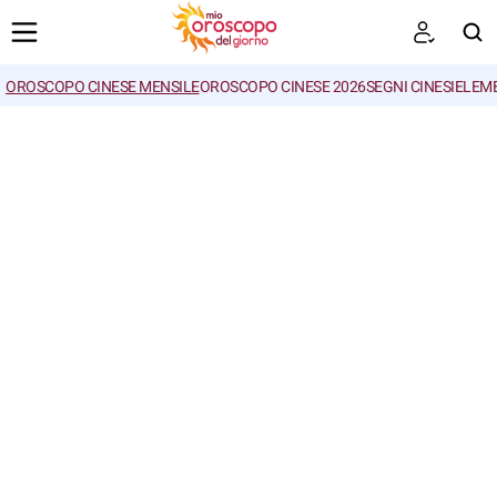
OROSCOPO CINESE MENSILE
OROSCOPO CINESE 2026
SEGNI CINESI
ELEME