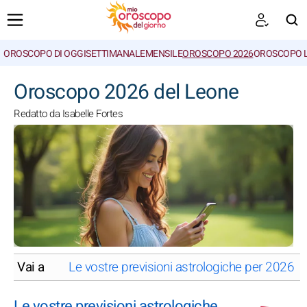
OROSCOPO DI OGGI
SETTIMANALE
MENSILE
OROSCOPO 2026
OROSCOPO 
CERCA
Oroscopo 2026 del Leone
Redatto da Isabelle Fortes
Vai a
Le vostre previsioni astrologiche per 2026 d
Le vostre previsioni astrologiche