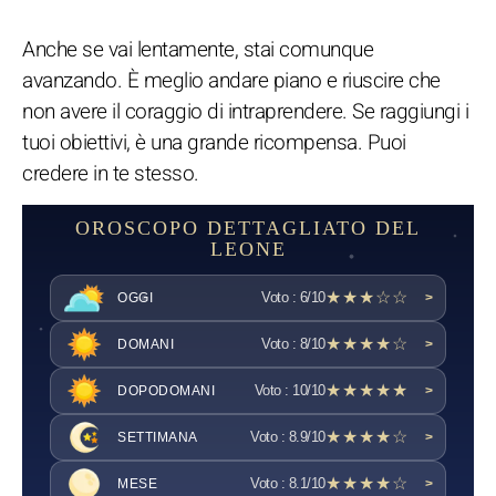
Anche se vai lentamente, stai comunque
avanzando. È meglio andare piano e riuscire che
non avere il coraggio di intraprendere. Se raggiungi i
tuoi obiettivi, è una grande ricompensa. Puoi
credere in te stesso.
OROSCOPO DETTAGLIATO DEL
LEONE
★★★☆☆
Voto : 6/10
OGGI
>
★★★★☆
Voto : 8/10
DOMANI
>
★★★★★
Voto : 10/10
DOPODOMANI
>
★★★★☆
Voto : 8.9/10
SETTIMANA
>
★★★★☆
Voto : 8.1/10
MESE
>