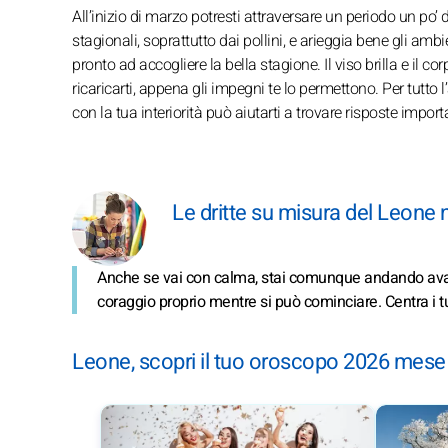
All’inizio di marzo potresti attraversare un periodo un po’ 
stagionali, soprattutto dai pollini, e arieggia bene gli amb
pronto ad accogliere la bella stagione. Il viso brilla e il c
ricaricarti, appena gli impegni te lo permettono. Per tutto l
con la tua interiorità può aiutarti a trovare risposte importa
Le dritte su misura del Leone 
Anche se vai con calma, stai comunque andando avanti
coraggio proprio mentre si può cominciare. Centra i tuo
Leone, scopri il tuo oroscopo 2026 mes