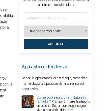
bioritmo... iscriviti subito!
nsare
sibilità.
astri
storia
ABBONATI
App astro di tendenza
trovi
Scopri le applicazioni di astrologia, tarocchi e
numerologia più popolari del momento sul
: con le
nostro sito:
enza
sta
Come ogni segno vive il Natale in
famiglia ?
Pranzo familiare, tradizioni,
emozioni… Scopri come ogni segno
vive la sua vigilia di Natale.