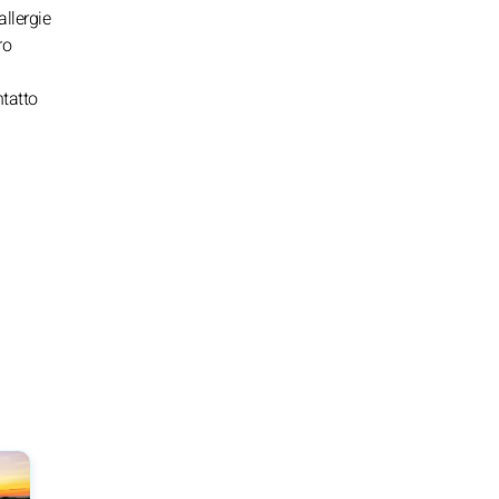
allergie
ro
ntatto