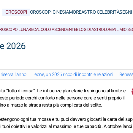
OROSCOPI
OROSCOPI CINESI
AMORE
ASTRO CELEBRITÀ
SEGNI
ROSCOPO LUNARE
CALCOLO ASCENDENTE
BLOG DI ASTROLOGIA
IL MIO S
le 2026
riserva l'anno
Leone, un 2026 ricco di incontri e relazioni
Beness
tà “tutto di corsa”. Le influenze planetarie ti spingono al limite e
uesto periodo cerchi conforto nelle persone care e senti proprio il
o a marzo la strada resta più complicata del solito.
i sostengono ogni tua mossa e tu puoi davvero giocarti la carta del su
ui tuoi obiettivi e valorizzi al massimo le tue capacità. A ottobre lanc