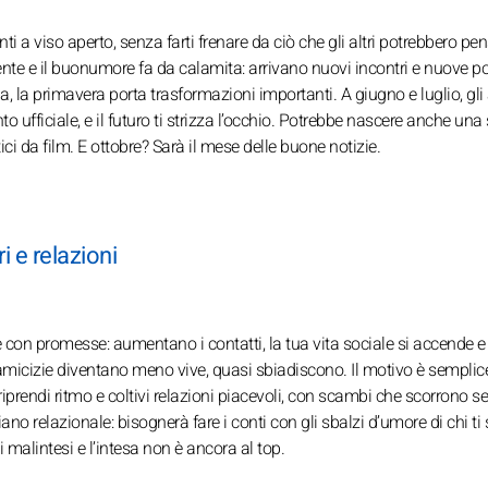
i a viso aperto, senza farti frenare da ciò che gli altri potrebbero pe
mente e il buonumore fa da calamita: arrivano nuovi incontri e nuove pos
la primavera porta trasformazioni importanti. A giugno e luglio, gli 
 ufficiale, e il futuro ti strizza l’occhio. Potrebbe nascere anche una 
ci da film. E ottobre? Sarà il mese delle buone notizie.
i e relazioni
 con promesse: aumentano i contatti, la tua vita sociale si accende e 
e amicizie diventano meno vive, quasi sbiadiscono. Il motivo è semplice
 riprendi ritmo e coltivi relazioni piacevoli, con scambi che scorrono s
no relazionale: bisognerà fare i conti con gli sbalzi d’umore di chi ti 
i malintesi e l’intesa non è ancora al top.