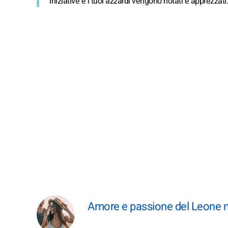
iniziative e i tuoi azzardi vengono notati e apprezzati.
Amore e passione del Leone nel