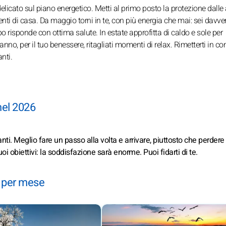
delicato sul piano energetico. Metti al primo posto la protezione dalle 
ienti di casa. Da maggio torni in te, con più energia che mai: sei davve
orpo risponde con ottima salute. In estate approfitta di caldo e sole per
’anno, per il tuo benessere, ritagliati momenti di relax. Rimetterti in co
nti.
nel 2026
. Meglio fare un passo alla volta e arrivare, piuttosto che perdere
i obiettivi: la soddisfazione sarà enorme. Puoi fidarti di te.
e per mese