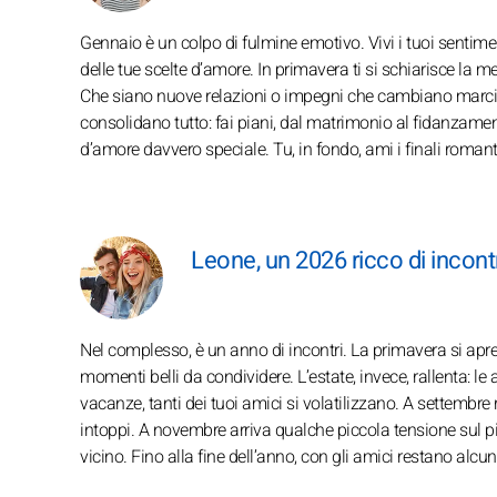
Gennaio è un colpo di fulmine emotivo. Vivi i tuoi sentiment
delle tue scelte d’amore. In primavera ti si schiarisce la 
Che siano nuove relazioni o impegni che cambiano marcia, 
consolidano tutto: fai piani, dal matrimonio al fidanzamento
d’amore davvero speciale. Tu, in fondo, ami i finali romanti
Leone, un 2026 ricco di incontr
Nel complesso, è un anno di incontri. La primavera si apre
momenti belli da condividere. L’estate, invece, rallenta: l
vacanze, tanti dei tuoi amici si volatilizzano. A settembre
intoppi. A novembre arriva qualche piccola tensione sul pia
vicino. Fino alla fine dell’anno, con gli amici restano alcun