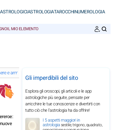
 ASTROLOGICI
ASTROLOGIA
TAROCCHI
NUMEROLOGIA
EGNO
IL MIO ELEMENTO
CERCA
ere e armonia del Leone nel 2026
Le dritte su misura del Leone ne
Gli imperdibili del sito
Esplora gli oroscopi, gli articoli e le app
astrologiche più seguite, pensate per
arricchire le tue conoscenze e divertirti con
tutto ciò che l'astrologia ha da offrire!
pereroe:
I 5 aspetti maggiori in
i nuove
astrologia
sestile, trigono, quadrato,
opposizione e congiunzione