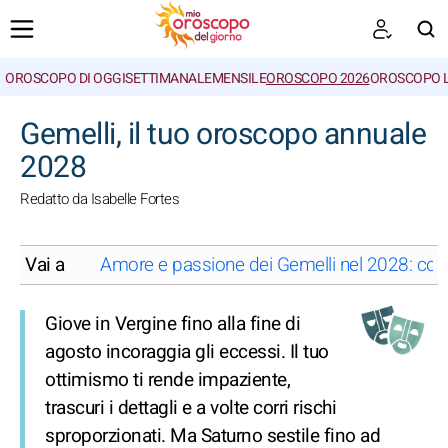
OROSCOPO DI OGGI
SETTIMANALE
MENSILE
OROSCOPO 2026
OROSCOPO 
CERCA
Gemelli, il tuo oroscopo annuale
2028
Redatto da Isabelle Fortes
Vai a
Amore e passione dei Gemelli nel 2028: cosa 
Giove in Vergine fino alla fine di
agosto incoraggia gli eccessi. Il tuo
ottimismo ti rende impaziente,
trascuri i dettagli e a volte corri rischi
sproporzionati. Ma Saturno sestile fino ad