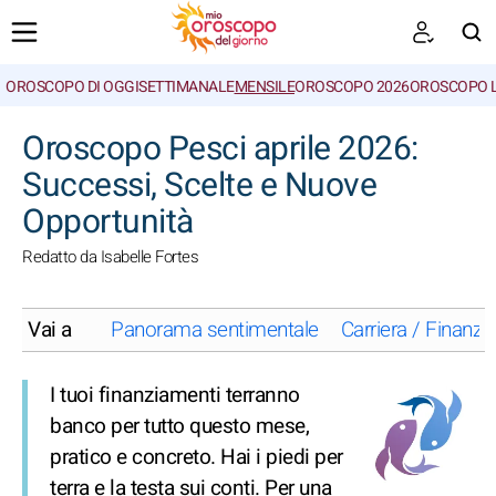
OROSCOPO DI OGGI
SETTIMANALE
MENSILE
OROSCOPO 2026
OROSCOPO 
CERCA
Oroscopo Pesci aprile 2026:
Successi, Scelte e Nuove
Opportunità
Redatto da Isabelle Fortes
Vai a
Panorama sentimentale
Carriera / Finanze
I tuoi finanziamenti terranno
banco per tutto questo mese,
pratico e concreto. Hai i piedi per
terra e la testa sui conti. Per una