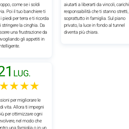
roppo, come se i soldi
aiutarti a liberarti da vincoli, carichi
ia. Poi il tuo banchiere ti
responsabilità che ti stanno stretti,
i piedi per terra e ti ricorda
soprattutto in famiglia. Sul piano
i stringere la cinghia. Da
privato, la luce in fondo al tunnel
scere una frustrazione da
diventa più chiara.
nvogliando gli appetiti in
telligente.
21
LUG.
★★★★
ioni per migliorare le
di vita. Allora ti impegni
iù per ottimizzare ogni
evolvere, nel modo che
entro una famiglia o in un