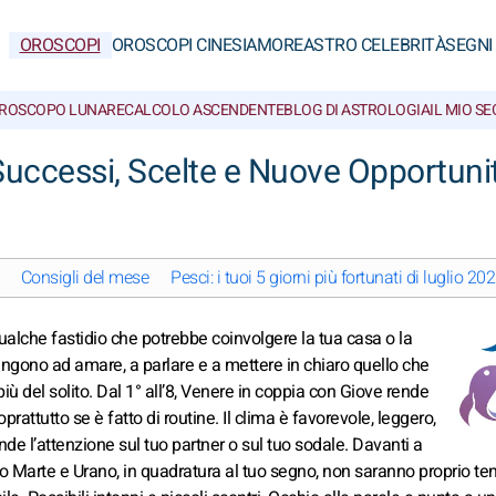
OROSCOPI
OROSCOPI CINESI
AMORE
ASTRO CELEBRITÀ
SEGNI
ROSCOPO LUNARE
CALCOLO ASCENDENTE
BLOG DI ASTROLOGIA
IL MIO S
Successi, Scelte e Nuove Opportuni
Consigli del mese
Pesci: i tuoi 5 giorni più fortunati di luglio 20
qualche fastidio che potrebbe coinvolgere la tua casa o la
spingono ad amare, a parlare e a mettere in chiaro quello che
iù del solito. Dal 1° all’8, Venere in coppia con Giove rende
 soprattutto se è fatto di routine. Il clima è favorevole, leggero,
de l’attenzione sul tuo partner o sul tuo sodale. Davanti a
tanto Marte e Urano, in quadratura al tuo segno, non saranno proprio te