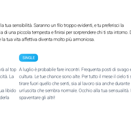
la tua sensibilità. Saranno un filo troppo evidenti, e tu preferisci la
 di una piccola tempesta e finirai per sorprendere chi ti sta intorno. D
 e la tua vita affettiva diventa molto più armoniosa.
SINGLE
rà al top
A luglio è probabile fare incontri. Frequenta posti di svago 
cità. La
cultura. Le tue chance sono alte. Per tutto il mese il cielo ti
tirare fuori quello che senti, sia al lavoro sia anche durante
ua libido
un’uscita che sembra normale. Occhio alla tua sensualità.
nderla
spaventare gli altri!