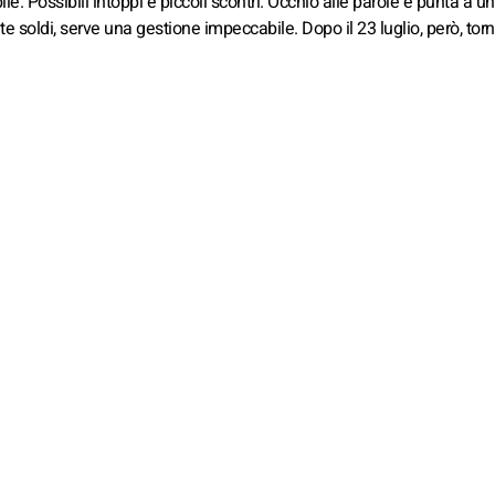
ile. Possibili intoppi e piccoli scontri. Occhio alle parole e punta a un
soldi, serve una gestione impeccabile. Dopo il 23 luglio, però, tor