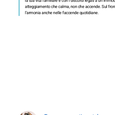
la tua vita familiare e con i discorsi legati a un immob
atteggiamento che calma, non che accende. Sul fronte 
l’armonia anche nelle faccende quotidiane.