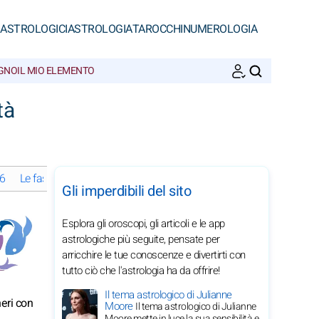
 ASTROLOGICI
ASTROLOGIA
TAROCCHI
NUMEROLOGIA
EGNO
IL MIO ELEMENTO
CERCA
tà
26
Le fasi lunari a luglio 2026
Oroscopi mensili 2026 dei Pesci: s
Gli imperdibili del sito
Esplora gli oroscopi, gli articoli e le app
astrologiche più seguite, pensate per
arricchire le tue conoscenze e divertirti con
tutto ciò che l'astrologia ha da offrire!
Il tema astrologico di Julianne
neri con
Moore
Il tema astrologico di Julianne
Moore mette in luce la sua sensibilità e