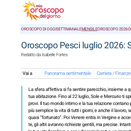
OROSCOPO DI OGGI
SETTIMANALE
MENSILE
OROSCOPO 2026
O
Oroscopo Pesci luglio 2026: 
Redatto da Isabelle Fortes
Vai a
Panorama sentimentale
Carriera / Finanze
La sfera affettiva si fa sentire parecchio, insieme a 
tua abitazione. Fino al 22 luglio, Sole e Mercurio ti 
provi. Il tuo mondo intimo e la tua relazione contano p
più semplice la vita di tutti i giorni, e anche il lavoro,
quasi “fortunato”. Poi Venere entra in Vergine e accen
te, gli altri avranno richieste gentili, ma precise. In