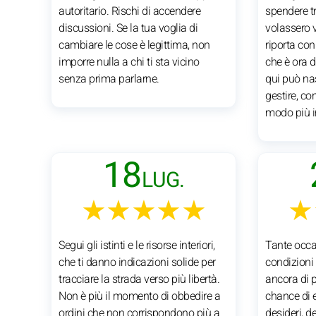
autoritario. Rischi di accendere
spendere t
discussioni. Se la tua voglia di
volassero v
cambiare le cose è legittima, non
riporta con 
imporre nulla a chi ti sta vicino
che è ora d
senza prima parlarne.
qui può na
gestire, co
modo più in
18
LUG.
★★★★★
★
Segui gli istinti e le risorse interiori,
Tante occas
che ti danno indicazioni solide per
condizioni 
tracciare la strada verso più libertà.
ancora di p
Non è più il momento di obbedire a
chance di 
ordini che non corrispondono più a
desideri, d