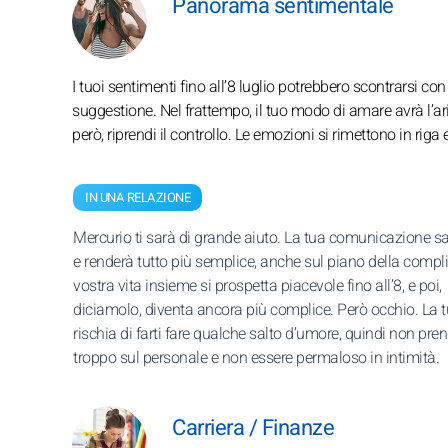
Panorama sentimentale
I tuoi sentimenti fino all’8 luglio potrebbero scontrarsi con 
suggestione. Nel frattempo, il tuo modo di amare avrà l’aria
però, riprendi il controllo. Le emozioni si rimettono in riga
IN UNA RELAZIONE
Mercurio ti sarà di grande aiuto. La tua comunicazione sa
e renderà tutto più semplice, anche sul piano della compli
vostra vita insieme si prospetta piacevole fino all’8, e poi,
diciamolo, diventa ancora più complice. Però occhio. La t
rischia di farti fare qualche salto d’umore, quindi non pre
troppo sul personale e non essere permaloso in intimità.
Carriera / Finanze