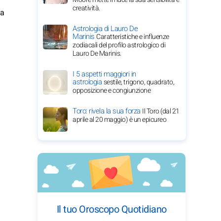
creatività.
na
Astrologia di Lauro De
Marinis
Caratteristiche e influenze
zodiacali del profilo astrologico di
Lauro De Marinis.
I 5 aspetti maggiori in
astrologia
sestile, trigono, quadrato,
opposizione e congiunzione
Toro: rivela la sua forza
Il Toro (dal 21
aprile al 20 maggio) è un epicureo
Il tuo Oroscopo Quotidiano