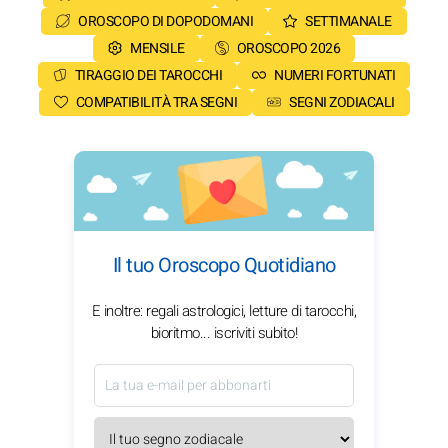
OROSCOPO DI DOPODOMANI
SETTIMANALE
MENSILE
OROSCOPO 2026
TIRAGGIO DEI TAROCCHI
NUMERI FORTUNATI
COMPATIBILITÀ TRA SEGNI
SEGNI ZODIACALI
Il tuo Oroscopo Quotidiano
E inoltre: regali astrologici, letture di tarocchi,
bioritmo... iscriviti subito!