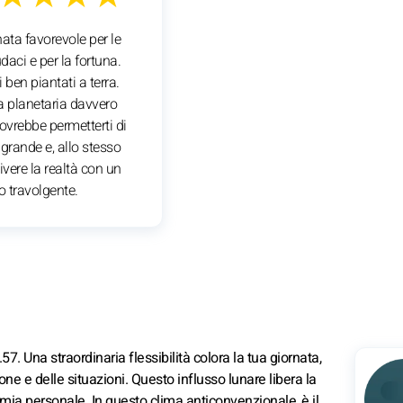
ata favorevole per le
aci e per la fortuna.
i ben piantati a terra.
a planetaria davvero
ovrebbe permetterti di
grande e, allo stesso
ivere la realtà con un
 travolgente.
7. Una straordinaria flessibilità colora la tua giornata,
 e delle situazioni. Questo influsso lunare libera la
omia personale. In questo clima anticonvenzionale, è il