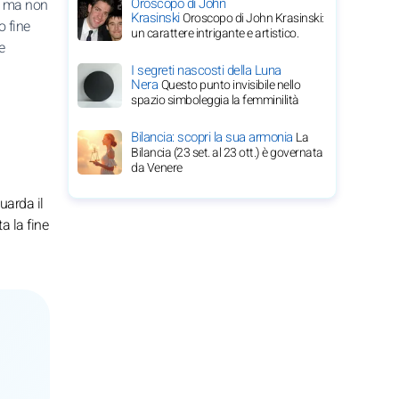
Oroscopo di John
, ma non
Krasinski
Oroscopo di John Krasinski:
o fine
un carattere intrigante e artistico.
e
I segreti nascosti della Luna
Nera
Questo punto invisibile nello
spazio simboleggia la femminilità
Bilancia: scopri la sua armonia
La
Bilancia (23 set. al 23 ott.) è governata
da Venere
uarda il
a la fine