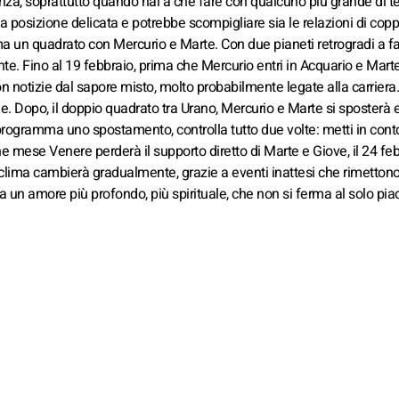
za, soprattutto quando hai a che fare con qualcuno più grande di te
 posizione delicata e potrebbe scompigliare sia le relazioni di coppi
ma un quadrato con Mercurio e Marte. Con due pianeti retrogradi a f
ante. Fino al 19 febbraio, prima che Mercurio entri in Acquario e Marte
n notizie dal sapore misto, molto probabilmente legate alla carriera
ge. Dopo, il doppio quadrato tra Urano, Mercurio e Marte si sposterà 
n programma uno spostamento, controlla tutto due volte: metti in conto 
ne mese Venere perderà il supporto diretto di Marte e Giove, il 24 feb
 clima cambierà gradualmente, grazie a eventi inattesi che rimettono
a a un amore più profondo, più spirituale, che non si ferma al solo pia