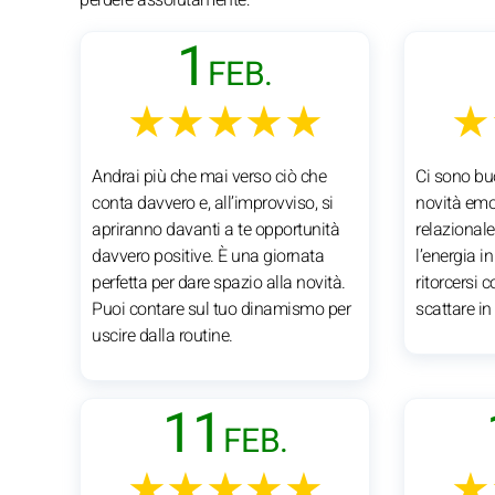
1
FEB.
★★★★★
★
Andrai più che mai verso ciò che
Ci sono buo
conta davvero e, all’improvviso, si
novità emo
apriranno davanti a te opportunità
relazionale
davvero positive. È una giornata
l’energia i
perfetta per dare spazio alla novità.
ritorcersi c
Puoi contare sul tuo dinamismo per
scattare i
uscire dalla routine.
11
FEB.
★★★★★
★