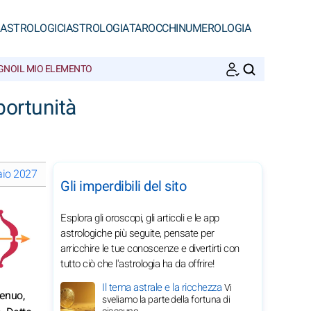
 ASTROLOGICI
ASTROLOGIA
TAROCCHI
NUMEROLOGIA
EGNO
IL MIO ELEMENTO
CERCA
portunità
raio 2027
Le fasi lunari a febbraio 2027
Oroscopi mensili 2027 del
Gli imperdibili del sito
Esplora gli oroscopi, gli articoli e le app
astrologiche più seguite, pensate per
arricchire le tue conoscenze e divertirti con
tutto ciò che l'astrologia ha da offrire!
Il tema astrale e la ricchezza
Vi
genuo,
sveliamo la parte della fortuna di