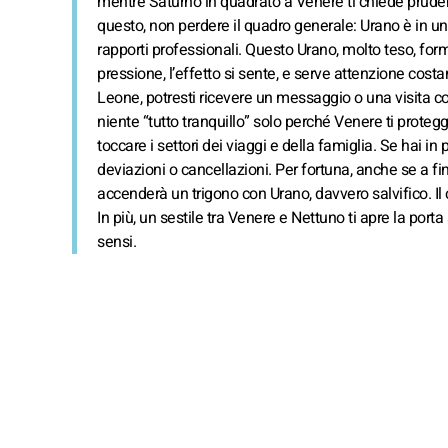
mentre Saturno in quadrato a Venere ti chiede pruden
questo, non perdere il quadro generale: Urano è in una
rapporti professionali. Questo Urano, molto teso, for
pressione, l’effetto si sente, e serve attenzione cost
Leone, potresti ricevere un messaggio o una visita co
niente “tutto tranquillo” solo perché Venere ti proteg
toccare i settori dei viaggi e della famiglia. Se hai i
deviazioni o cancellazioni. Per fortuna, anche se a fi
accenderà un trigono con Urano, davvero salvifico. Il
In più, un sestile tra Venere e Nettuno ti apre la port
sensi.