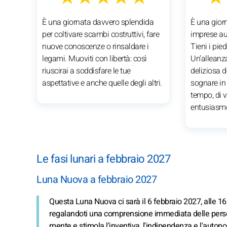
È una giornata davvero splendida
È una giorn
per coltivare scambi costruttivi, fare
imprese aud
nuove conoscenze o rinsaldare i
Tieni i pied
legami. Muoviti con libertà: così
Un’alleanz
riuscirai a soddisfare le tue
deliziosa d
aspettative e anche quelle degli altri.
sognare in 
tempo, di v
entusiasmo
Le fasi lunari a febbraio 2027
Luna Nuova a febbraio 2027
Questa Luna Nuova ci sarà il 6 febbraio 2027, alle 16.5
regalandoti una comprensione immediata delle persone
mente e stimola l'inventiva, l'indipendenza e l'auton