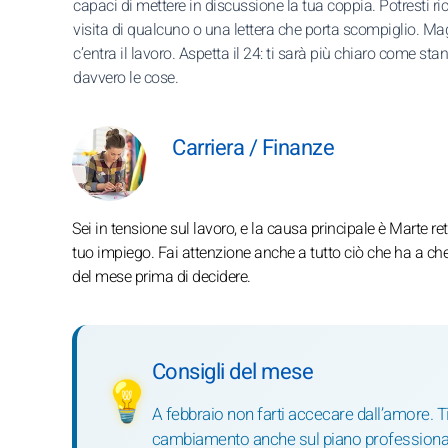
capaci di mettere in discussione la tua coppia. Potresti ric
visita di qualcuno o una lettera che porta scompiglio. Ma
c’entra il lavoro. Aspetta il 24: ti sarà più chiaro come sta
davvero le cose.
Carriera / Finanze
Sei in tensione sul lavoro, e la causa principale è Marte r
tuo impiego. Fai attenzione anche a tutto ciò che ha a che 
del mese prima di decidere.
Consigli del mese
💡
A febbraio non farti accecare dall’amore. T
cambiamento anche sul piano professionale.