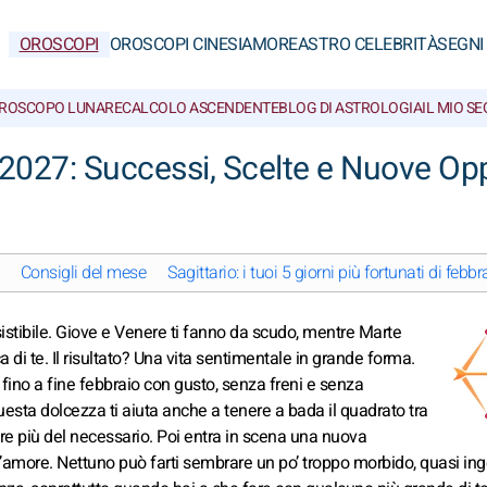
OROSCOPI
OROSCOPI CINESI
AMORE
ASTRO CELEBRITÀ
SEGNI
ROSCOPO LUNARE
CALCOLO ASCENDENTE
BLOG DI ASTROLOGIA
IL MIO S
 2027: Successi, Scelte e Nuove Op
Consigli del mese
Sagittario: i tuoi 5 giorni più fortunati di febb
sistibile. Giove e Venere ti fanno da scudo, mentre Marte
i te. Il risultato? Una vita sentimentale in grande forma.
e fino a fine febbraio con gusto, senza freni e senza
uesta dolcezza ti aiuta anche a tenere a bada il quadrato tra
re più del necessario. Poi entra in scena una nuova
’amore. Nettuno può farti sembrare un po’ troppo morbido, quasi in