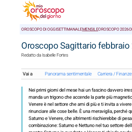
OROSCOPO DI OGGI
SETTIMANALE
MENSILE
OROSCOPO 2026
O
Oroscopo Sagittario febbraio
Redatto da Isabelle Fortes
Vai a
Panorama sentimentale
Carriera / Finanze
Nei primi giorni del mese hai un fascino davvero irre
manda un trigono che accende la parte più magnetica d
Venere è nel settore che ami di più e ti invita a viver
rinunciare alle cose belle. È una meraviglia, perché q
Saturno e Venere, che altrimenti rischierebbe di pesa
combinazione: Saturno e Nettuno nel tuo settore dell