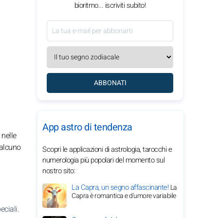
bioritmo... iscriviti subito!
ABBONATI
App astro di tendenza
 nelle
ualcuno
Scopri le applicazioni di astrologia, tarocchi e
numerologia più popolari del momento sul
nostro sito:
La Capra, un segno affascinante!
La
Capra è romantica e d'umore variabile
eciali.