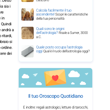
. Detto
ciascuno
a sia i
Calcola facilmente il tuo
are
ascendente!
Scopri le caratteristiche
 in
della tua personalità
. Quindi
Quali sono le origini
e andrà a
dell'astrologia?
Risale a Sumer, 3000
ritardi,
a.C.
braio si
Quale posto occupa l'astrologia
 ordine.
oggi
Qual è il ruolo dell'astrologia oggi?
cere dei
Il tuo Oroscopo Quotidiano
E inoltre: regali astrologici, letture di tarocchi,