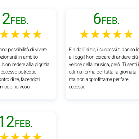
2
6
FEB.
FEB.
★★★★
★★★★★
ne possibilità di vivere
Fin dall’inizio, i successi ti danno l
zionanti in ambito
ali oggi! Non cercare di andare più
. Non cedere alla pigrizia:
veloce della musica, però. Ti senti 
n eccesso potrebbe
ottima forma per tutta la giornata,
ontro di te, facendoti
ma non approfittarne per fare
n modo nervoso.
eccessi.
12
FEB.
★★★★