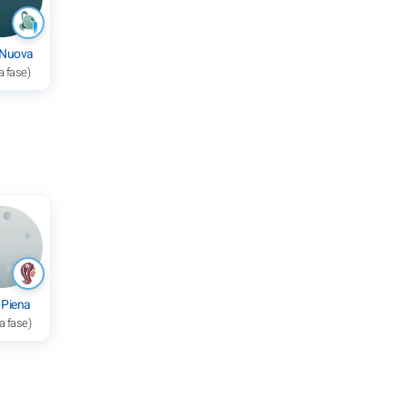
 Nuova
a fase)
 Piena
a fase)