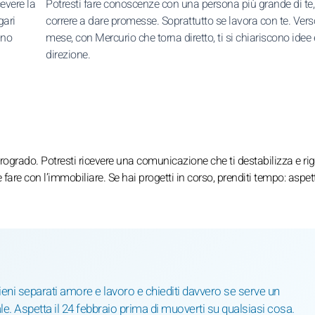
evere la
Potresti fare conoscenze con una persona più grande di te
gari
correre a dare promesse. Soprattutto se lavora con te. Vers
nno
mese, con Mercurio che torna diretto, ti si chiariscono idee 
direzione.
etrogrado. Potresti ricevere una comunicazione che ti destabilizza e rig
fare con l’immobiliare. Se hai progetti in corso, prenditi tempo: aspett
ieni separati amore e lavoro e chiediti davvero se serve un
 Aspetta il 24 febbraio prima di muoverti su qualsiasi cosa.