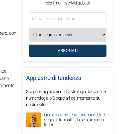
bioritmo... iscriviti subito!
però, con
ABBONATI
nze,
App astro di tendenza
ivano
 momento.
Scopri le applicazioni di astrologia, tarocchi e
numerologia più popolari del momento sul
nostro sito:
Quale look da festa secondo il tuo
segno
Il tuo outfit da sera secondo
l'astro