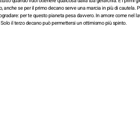
ttutto quando vuoi ottenere qualcosa dalla tua gerarchia. E i primi gi
, anche se per il primo decano serve una marcia in più di cautela. 
gradare: per te questo pianeta pesa davvero. In amore come nel la
ri. Solo il terzo decano può permettersi un ottimismo più spinto.