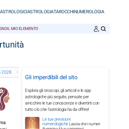
 ASTROLOGICI
ASTROLOGIA
TAROCCHI
NUMEROLOGIA
EGNO
IL MIO ELEMENTO
CERCA
rtunità
io 2028
Le fasi lunari a gennaio 2028
Oroscopi mensili 2028 dell
Gli imperdibili del sito
Esplora gli oroscopi, gli articoli e le app
astrologiche più seguite, pensate per
arricchire le tue conoscenze e divertirti con
tutto ciò che l'astrologia ha da offrire!
Le tue previsioni
ima
numerologiche
Lascia che i numeri
illuminino il tuo cammino!