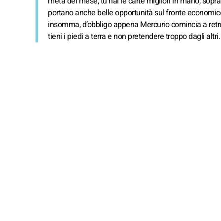
metà del mese, tu hai le carte migliori in mano, sopra
portano anche belle opportunità sul fronte economico
insomma, d’obbligo appena Mercurio comincia a retro
tieni i piedi a terra e non pretendere troppo dagli alt