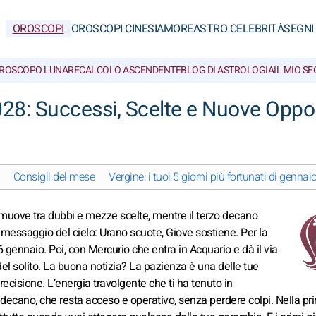
OROSCOPI
OROSCOPI CINESI
AMORE
ASTRO CELEBRITÀ
SEGNI
ROSCOPO LUNARE
CALCOLO ASCENDENTE
BLOG DI ASTROLOGIA
IL MIO S
28: Successi, Scelte e Nuove Oppo
Consigli del mese
Vergine: i tuoi 5 giorni più fortunati di genna
i muove tra dubbi e mezze scelte, mentre il terzo decano
il messaggio del cielo: Urano scuote, Giove sostiene. Per la
 gennaio. Poi, con Mercurio che entra in Acquario e dà il via
 del solito. La buona notizia? La pazienza è una delle tue
recisione. L’energia travolgente che ti ha tenuto in
o decano, che resta acceso e operativo, senza perdere colpi. Nella pr