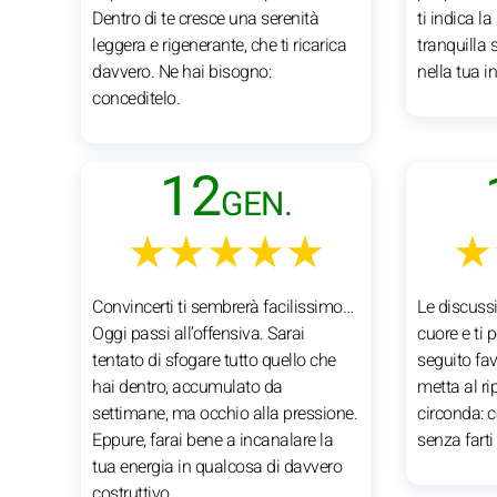
Dentro di te cresce una serenità
ti indica l
leggera e rigenerante, che ti ricarica
tranquilla 
davvero. Ne hai bisogno:
nella tua i
conceditelo.
12
GEN.
★★★★★
★
Convincerti ti sembrerà facilissimo…
Le discussi
Oggi passi all’offensiva. Sarai
cuore e ti
tentato di sfogare tutto quello che
seguito fav
hai dentro, accumulato da
metta al ri
settimane, ma occhio alla pressione.
circonda: c
Eppure, farai bene a incanalare la
senza farti
tua energia in qualcosa di davvero
costruttivo.