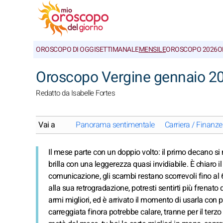
OROSCOPO DI OGGI
SETTIMANALE
MENSILE
OROSCOPO 2026
O
Oroscopo Vergine gennaio 20
Redatto da Isabelle Fortes
Vai a
Panorama sentimentale
Carriera / Finanze
Il mese parte con un doppio volto: il primo decano s
brilla con una leggerezza quasi invidiabile. È chiaro 
comunicazione, gli scambi restano scorrevoli fino al 6
alla sua retrogradazione, potresti sentirti più frenato
armi migliori, ed è arrivato il momento di usarla con p
carreggiata finora potrebbe calare, tranne per il terz