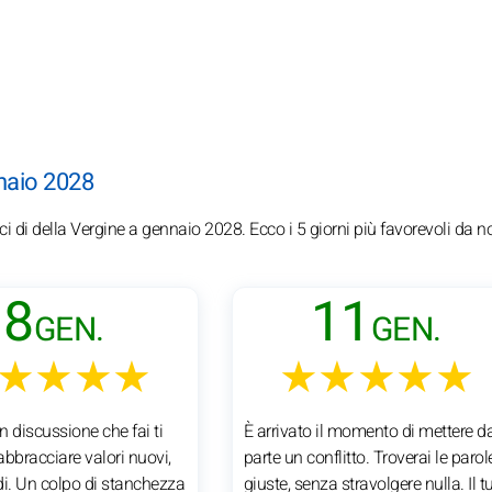
nnaio 2028
ici di della Vergine a gennaio 2028. Ecco i 5 giorni più favorevoli da n
8
11
GEN.
GEN.
★★★★
★★★★★
 discussione che fai ti
È arrivato il momento di mettere d
bbracciare valori nuovi,
parte un conflitto. Troverai le parol
di. Un colpo di stanchezza
giuste, senza stravolgere nulla. Il t