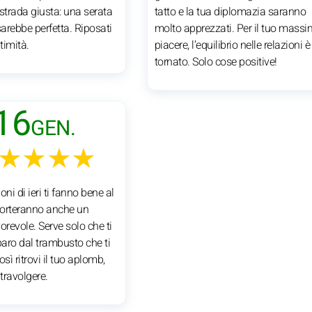
a strada giusta: una serata
tatto e la tua diplomazia saranno
sarebbe perfetta. Riposati
molto apprezzati. Per il tuo mass
ntimità.
piacere, l’equilibrio nelle relazioni è
tornato. Solo cose positive!
16
GEN.
★★★★
oni di ieri ti fanno bene al
 porteranno anche un
orevole. Serve solo che ti
paro dal trambusto che ti
osì ritrovi il tuo aplomb,
 travolgere.