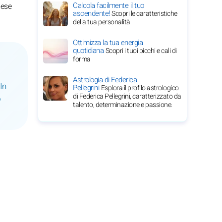
Calcola facilmente il tuo
mese
ascendente!
Scopri le caratteristiche
della tua personalità
Ottimizza la tua energia
quotidiana
Scopri i tuoi picchi e cali di
forma
Astrologia di Federica
In
Pellegrini
Esplora il profilo astrologico
di Federica Pellegrini, caratterizzato da
o
talento, determinazione e passione.