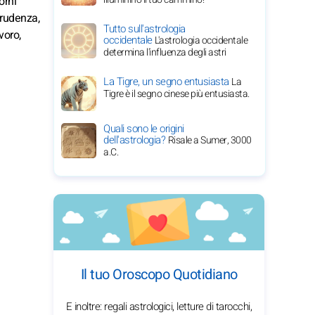
orni
Prudenza,
Tutto sull'astrologia
voro,
occidentale
L'astrologia occidentale
determina l'influenza degli astri
La Tigre, un segno entusiasta
La
Tigre è il segno cinese più entusiasta.
Quali sono le origini
dell'astrologia?
Risale a Sumer, 3000
a.C.
Il tuo Oroscopo Quotidiano
E inoltre: regali astrologici, letture di tarocchi,