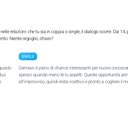
lle relazioni: che tu sia in coppia o single, il dialogo scorre. Dal 14, 
ento. Niente orgoglio, chiaro?
SINGLE
 questo
Gennaio è pieno di chance interessanti per nuove conosce
 tuo
spesso quando meno te lo aspetti. Queste opportunità arr
o
all’improvviso, quindi resta ricettivo e pronto a cogliere il