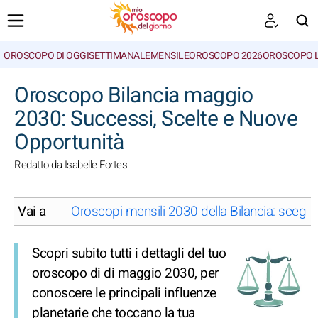
OROSCOPO DI OGGI
SETTIMANALE
MENSILE
OROSCOPO 2026
OROSCOPO 
CERCA
Oroscopo Bilancia maggio
2030: Successi, Scelte e Nuove
Opportunità
Redatto da Isabelle Fortes
Vai a
Oroscopi mensili 2030 della Bilancia: scegli
Scopri subito tutti i dettagli del tuo
oroscopo di di maggio 2030, per
conoscere le principali influenze
planetarie che toccano la tua