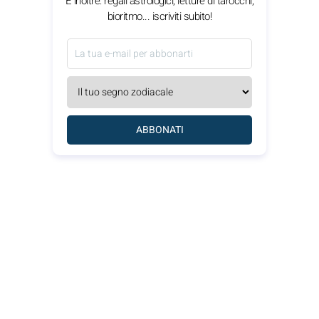
E inoltre: regali astrologici, letture di tarocchi,
bioritmo... iscriviti subito!
ABBONATI