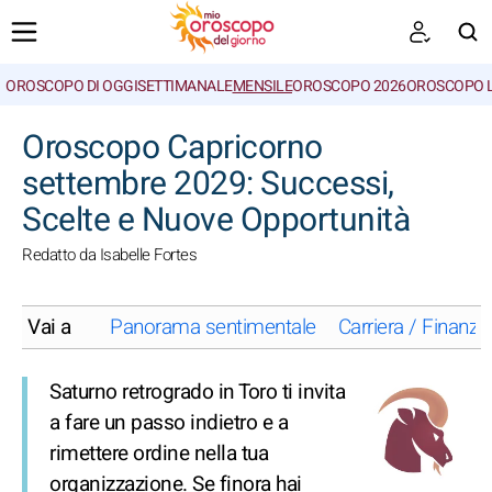
OROSCOPO DI OGGI
SETTIMANALE
MENSILE
OROSCOPO 2026
OROSCOPO 
CERCA
Oroscopo Capricorno
settembre 2029: Successi,
Scelte e Nuove Opportunità
Redatto da Isabelle Fortes
Vai a
Panorama sentimentale
Carriera / Finanze
Saturno retrogrado in Toro ti invita
a fare un passo indietro e a
rimettere ordine nella tua
organizzazione. Se finora hai