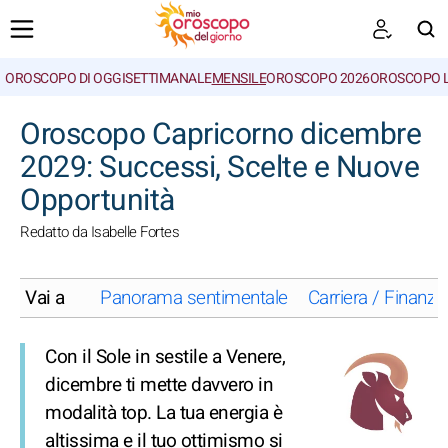
OROSCOPO DI OGGI
SETTIMANALE
MENSILE
OROSCOPO 2026
OROSCOPO 
CERCA
Oroscopo Capricorno dicembre
2029: Successi, Scelte e Nuove
Opportunità
Redatto da Isabelle Fortes
Vai a
Panorama sentimentale
Carriera / Finanze
Con il Sole in sestile a Venere,
dicembre ti mette davvero in
modalità top. La tua energia è
altissima e il tuo ottimismo si