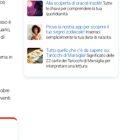
ce,
Alla scoperta di oracoli insoliti!
Tutte
le chiavi per comprendere la tua
quotidianità
esso è
Prova la nostra app per scoprire il
uario,
tuo segno zodiacale!
Inserisci
 di
semplicemente la tua data di nascita
Tutto quello che c'è da sapere sui
Tarocchi di Marsiglia!
Significato delle
orna in
22 carte dei Tarocchi di Marsiglia per
interpretare una lettura
tobre
eventi