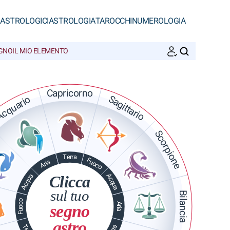
 ASTROLOGICI
ASTROLOGIA
TAROCCHI
NUMEROLOGIA
EGNO
IL MIO ELEMENTO
CERCA
Capricorno
Sagittario
cquario
Scorpione
Terra
Fuoco
Aria
Acqua
Acqua
Clicca
sul tuo
Bilancia
Fuoco
Aria
segno
astro