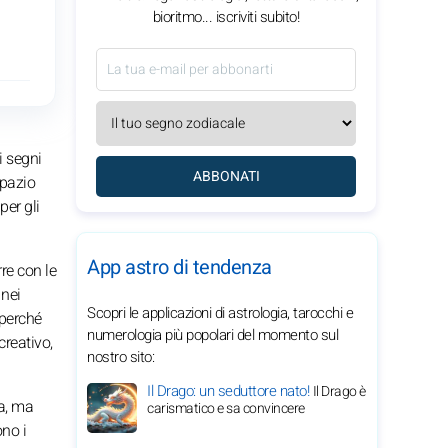
bioritmo... iscriviti subito!
i segni
ABBONATI
spazio
per gli
App astro di tendenza
re con le
 nei
Scopri le applicazioni di astrologia, tarocchi e
 perché
numerologia più popolari del momento sul
creativo,
nostro sito:
Il Drago: un seduttore nato!
Il Drago è
ma, ma
carismatico e sa convincere
ono i