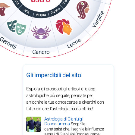
Terra
Terra
Fuoco
Aria
Vergine
Acqua
Gemelli
Leone
Cancro
Gli imperdibili del sito
Esplora gli oroscopi, gli articoli e le app
astrologiche più seguite, pensate per
arricchire le tue conoscenze e divertirti con
tutto ciò che l'astrologia ha da offrire!
Astrologia di Gianluigi
Donnarumma
Scopri le
caratteristiche, i segni e le influenze
astrali di Gianluigi Donnarumma.