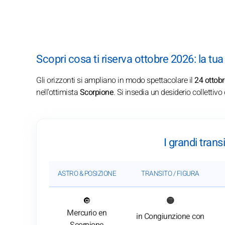
Scopri cosa ti riserva ottobre 2026: la tu
Gli orizzonti si ampliano in modo spettacolare il
24 ottob
nell'ottimista
Scorpione
. Si insedia un desiderio collettivo
I grandi trans
ASTRO & POSIZIONE
TRANSITO / FIGURA
: Vedi l'analisi del transito
🔘
🟡
Mercurio en
in Congiunzione con