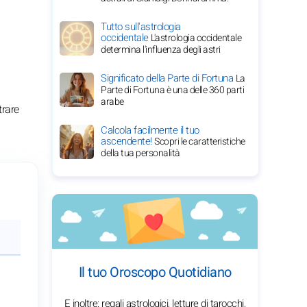
Tutto sull'astrologia
occidentale
L'astrologia occidentale
determina l'influenza degli astri
Significato della Parte di Fortuna
La
Parte di Fortuna è una delle 360 parti
arabe
trare
Calcola facilmente il tuo
ascendente!
Scopri le caratteristiche
della tua personalità
Il tuo Oroscopo Quotidiano
E inoltre: regali astrologici, letture di tarocchi,