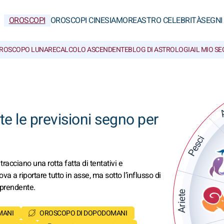
OROSCOPI
OROSCOPI CINESI
AMORE
ASTRO CELEBRITÀ
SEGNI
ROSCOPO LUNARE
CALCOLO ASCENDENTE
BLOG DI ASTROLOGIA
IL MIO S
A
te le previsioni segno per
Pesci
 tracciano una rotta fatta di tentativi e
ova a riportare tutto in asse, ma sotto l’influsso di
rprendente.
Ariete
MANI
OROSCOPO DI DOPODOMANI