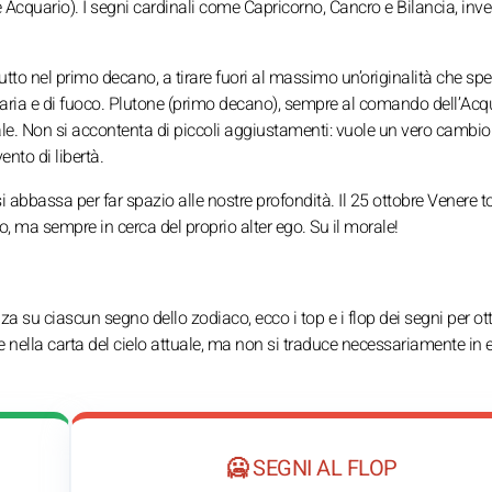
 e Acquario). I segni cardinali come Capricorno, Cancro e Bilancia, inve
utto nel primo decano, a tirare fuori al massimo un’originalità che sp
 d’aria e di fuoco. Plutone (primo decano), sempre al comando dell’Acq
ale. Non si accontenta di piccoli aggiustamenti: vuole un vero cambio
ento di libertà.
 si abbassa per far spazio alle nostre profondità. Il 25 ottobre Venere t
, ma sempre in cerca del proprio alter ego. Su il morale!
nza su ciascun segno dello zodiaco, ecco i top e i flop dei segni per ot
 nella carta del cielo attuale, ma non si traduce necessariamente in 
🥶 SEGNI AL FLOP