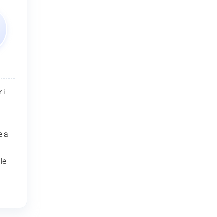
 i
e a
 le