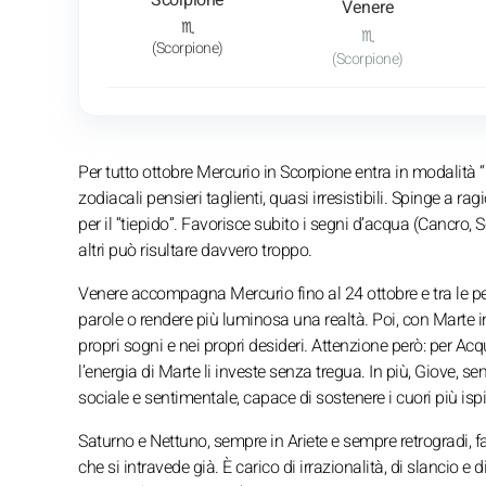
Scorpione
Venere
♏
♏
(Scorpione)
(Scorpione)
Per tutto ottobre Mercurio in Scorpione entra in modalità “
zodiacali pensieri taglienti, quasi irresistibili. Spinge a
per il “tiepido”. Favorisce subito i segni d’acqua (Cancro, S
altri può risultare davvero troppo.
Venere accompagna Mercurio fino al 24 ottobre e tra le pe
parole o rendere più luminosa una realtà. Poi, con Marte in
propri sogni e nei propri desideri. Attenzione però: per A
l’energia di Marte li investe senza tregua. In più, Giove, 
sociale e sentimentale, capace di sostenere i cuori più ispi
Saturno e Nettuno, sempre in Ariete e sempre retrogradi, 
che si intravede già. È carico di irrazionalità, di slancio e