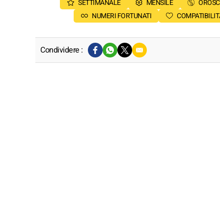
SETTIMANALE
MENSILE
OROSC
NUMERI FORTUNATI
COMPATIBILIT
Condividere :