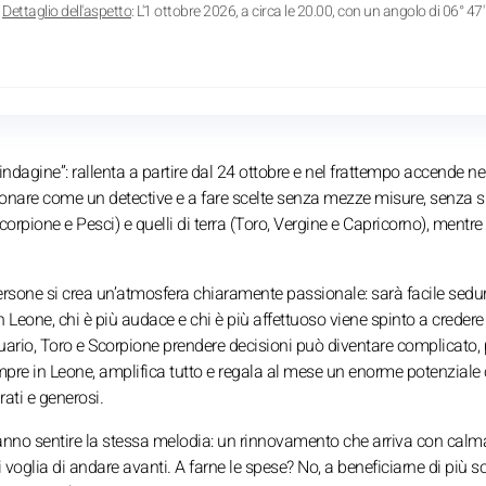
Dettaglio dell'aspetto
: L'1 ottobre 2026, a circa le 20.00, con un angolo di 06° 47'
indagine”: rallenta a partire dal 24 ottobre e nel frattempo accende ne
 ragionare come un detective e a fare scelte senza mezze misure, senza 
corpione e Pesci) e quelli di terra (Toro, Vergine e Capricorno), mentre 
rsone si crea un’atmosfera chiaramente passionale: sarà facile sedur
 Leone, chi è più audace e chi è più affettuoso viene spinto a credere
cquario, Toro e Scorpione prendere decisioni può diventare complicato,
sempre in Leone, amplifica tutto e regala al mese un enorme potenziale 
rati e generosi.
fanno sentire la stessa melodia: un rinnovamento che arriva con cal
 di voglia di andare avanti. A farne le spese? No, a beneficiarne di più s