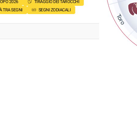
OPO 2026
TIRAGGIO DEI TAROCCHI
À TRA SEGNI
SEGNI ZODIACALI
Toro