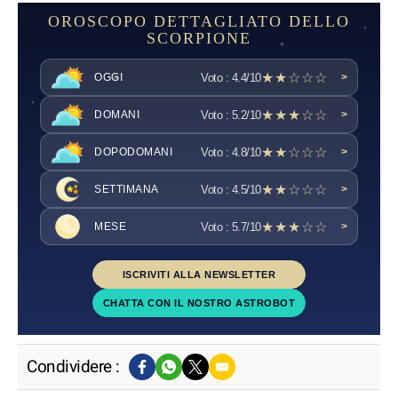
OROSCOPO DETTAGLIATO DELLO
SCORPIONE
★★☆☆☆
Voto : 4.4/10
OGGI
>
★★★☆☆
Voto : 5.2/10
DOMANI
>
★★☆☆☆
Voto : 4.8/10
DOPODOMANI
>
★★☆☆☆
Voto : 4.5/10
SETTIMANA
>
★★★☆☆
Voto : 5.7/10
MESE
>
ISCRIVITI ALLA NEWSLETTER
CHATTA CON IL NOSTRO ASTROBOT
Condividere :