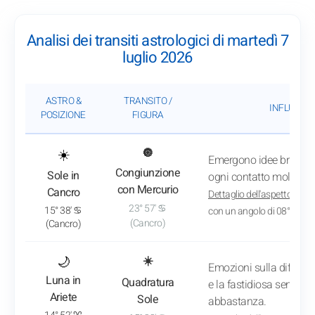
Analisi dei transiti astrologici di martedì 7
luglio 2026
ASTRO &
TRANSITO /
INFLUENZA
POSIZIONE
FIGURA
: Vedi l'analisi del transito
☀️
🔘
Emergono idee brillanti
Congiunzione
Sole in
ogni contatto molto più
con Mercurio
Cancro
Dettaglio dell'aspetto
: App
23° 57' ♋
15° 38' ♋
con un angolo di 08° 19'
(Cancro)
(Cancro)
: Vedi l'analisi del transito
🌙
☀️
Emozioni sulla difensi
Luna in
Quadratura
e la fastidiosa sensazi
Ariete
Sole
abbastanza.