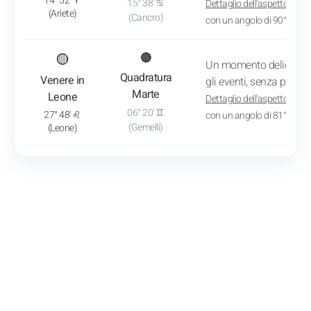
14° 52' ♈
15° 38' ♋
Dettaglio dell'aspetto
: App
(Ariete)
(Cancro)
con un angolo di 90° 46'
: Vedi l'analisi del transito
🟡
🔴
Un momento delicato 
Quadratura
Venere in
gli eventi, senza preten
Marte
Leone
Dettaglio dell'aspetto
: App
06° 20' ♊
27° 48' ♌
con un angolo di 81° 28'
(Gemelli)
(Leone)