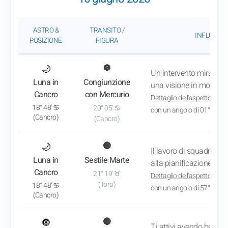
ASTRO &
TRANSITO /
INFLUENZA
POSIZIONE
FIGURA
: Vedi l'analisi del transito
🌙
🔘
Un intervento mirato ti
Luna in
Congiunzione
una visione in modo mo
Cancro
con Mercurio
Dettaglio dell'aspetto
: App
18° 48' ♋
20° 05' ♋
con un angolo di 01° 17'
(Cancro)
(Cancro)
: Vedi l'analisi del transito
🌙
🔴
Il lavoro di squadra a
Luna in
Sestile Marte
alla pianificazione di 
Cancro
21° 19' ♉
Dettaglio dell'aspetto
: App
(Toro)
18° 48' ♋
con un angolo di 57° 29'
(Cancro)
: Vedi l'analisi del transito
🔘
🔴
Ti attivi avendo ben chia