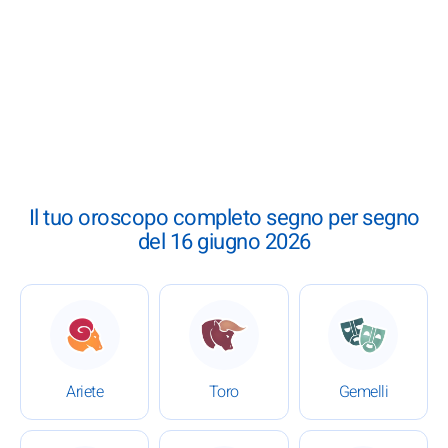
Il tuo oroscopo completo segno per segno
del 16 giugno 2026
: Oroscopo completo del 16 giugno 2026
: Oroscopo completo del 16
: Oroscopo
Ariete
Toro
Gemelli