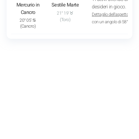
Mercurio in
Sestile Marte
desideri in gioco.
Cancro
21° 19' ♉
Dettaglio dell'aspetto
: App
(Toro)
20° 05' ♋
con un angolo di 58° 46'
(Cancro)