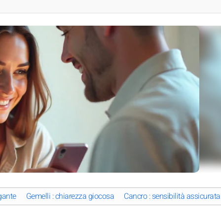
gante
Gemelli : chiarezza giocosa
Cancro : sensibilità assicurata