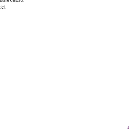
estare deluso.
ici.