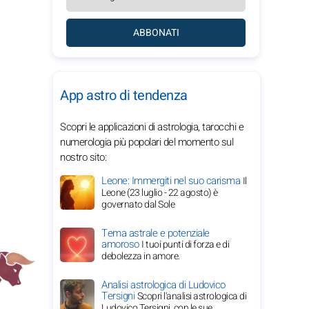
ABBONATI
App astro di tendenza
Scopri le applicazioni di astrologia, tarocchi e
numerologia più popolari del momento sul
nostro sito:
Leone: Immergiti nel suo carisma
Il
Leone (23 luglio - 22 agosto) è
governato dal Sole
Tema astrale e potenziale
amoroso
I tuoi punti di forza e di
debolezza in amore.
Analisi astrologica di Ludovico
Tersigni
Scopri l'analisi astrologica di
Ludovico Tersigni, con le sue