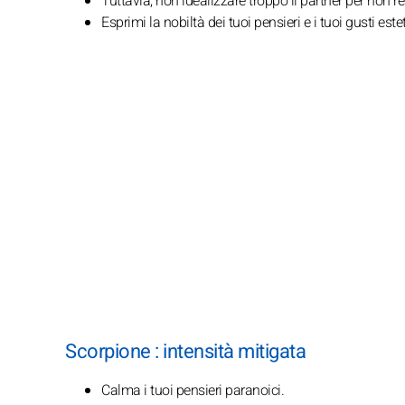
Tuttavia, non idealizzare troppo il partner per non r
Esprimi la nobiltà dei tuoi pensieri e i tuoi gusti estet
Scorpione : intensità mitigata
Calma i tuoi pensieri paranoici.