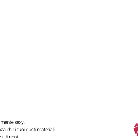
amente sexy.
nza che i tuoi gusti materiali.
i ti poni.