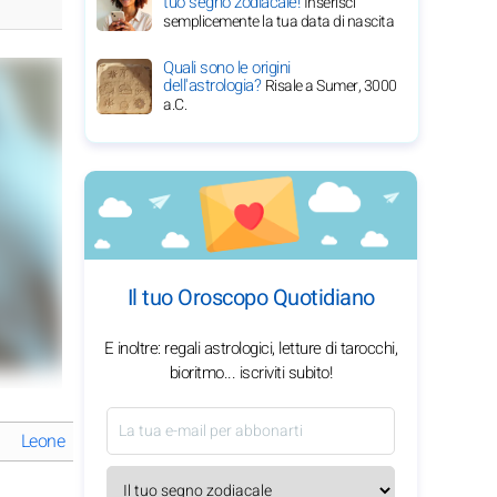
tuo segno zodiacale!
Inserisci
semplicemente la tua data di nascita
Quali sono le origini
dell'astrologia?
Risale a Sumer, 3000
a.C.
Il tuo Oroscopo Quotidiano
E inoltre: regali astrologici, letture di tarocchi,
bioritmo... iscriviti subito!
Leone : splendore semplice
Vergine : semplicità sicura
Bilanc