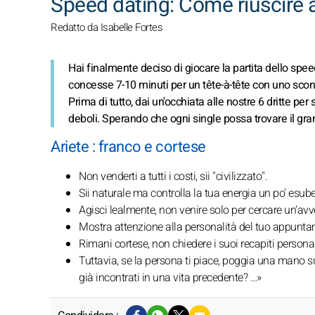
Speed dating: Come riuscire a
Redatto da Isabelle Fortes
Hai finalmente deciso di giocare la partita dello spe
concesse 7-10 minuti per un tête-à-tête con uno scon
Prima di tutto, dai un'occhiata alle nostre 6 dritte per
deboli. Sperando che ogni single possa trovare il gran
Ariete : franco e cortese
Non venderti a tutti i costi, sii "civilizzato".
Sii naturale ma controlla la tua energia un po' esub
Agisci lealmente, non venire solo per cercare un'avv
Mostra attenzione alla personalità del tuo appunt
Rimani cortese, non chiedere i suoi recapiti personal
Tuttavia, se la persona ti piace, poggia una mano s
già incontrati in una vita precedente? …»