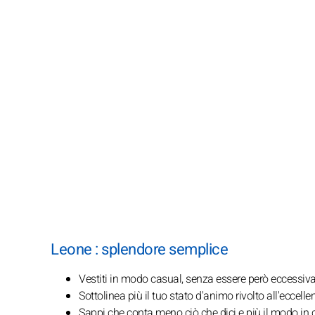
Leone : splendore semplice
Vestiti in modo casual, senza essere però eccessiv
Sottolinea più il tuo stato d'animo rivolto all'eccelle
Sappi che conta meno ciò che dici e più il modo in cu