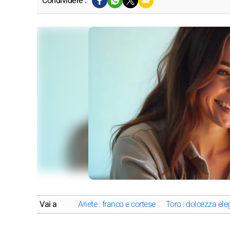
Condividere :
Vai a
Ariete : franco e cortese
Toro : dolcezza ele