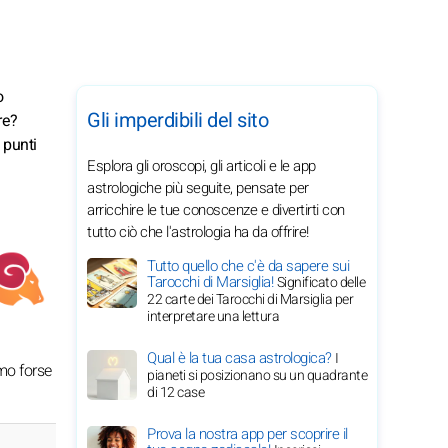
o
Gli imperdibili del sito
re?
 punti
Esplora gli oroscopi, gli articoli e le app
astrologiche più seguite, pensate per
arricchire le tue conoscenze e divertirti con
tutto ciò che l'astrologia ha da offrire!
Tutto quello che c'è da sapere sui
Tarocchi di Marsiglia!
Significato delle
22 carte dei Tarocchi di Marsiglia per
interpretare una lettura
Qual è la tua casa astrologica?
I
mo forse
pianeti si posizionano su un quadrante
di 12 case
Prova la nostra app per scoprire il