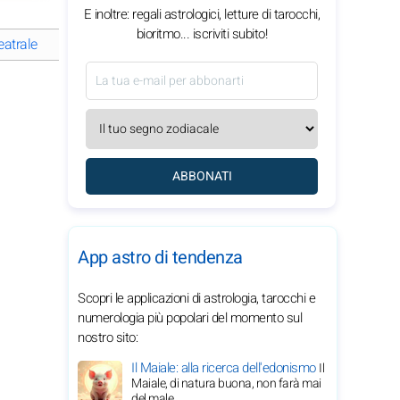
E inoltre: regali astrologici, letture di tarocchi,
bioritmo... iscriviti subito!
teatrale
Vergine: Il flirt disponibile
Bilancia: Il flirt frizzante
Scorpi
ABBONATI
App astro di tendenza
Scopri le applicazioni di astrologia, tarocchi e
numerologia più popolari del momento sul
nostro sito:
Il Maiale: alla ricerca dell'edonismo
Il
Maiale, di natura buona, non farà mai
del male.