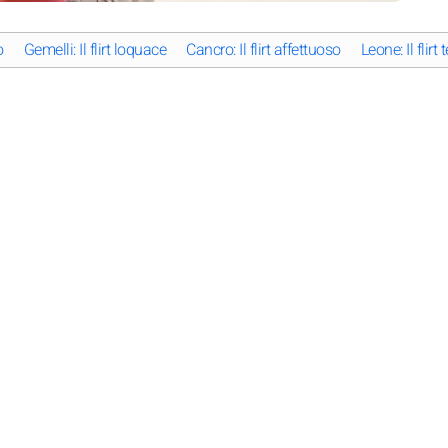
o
Gemelli: Il flirt loquace
Cancro: Il flirt affettuoso
Leone: Il flirt 