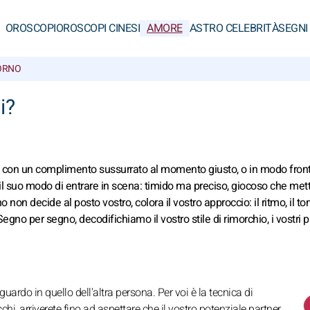
OROSCOPI
OROSCOPI CINESI
AMORE
ASTRO CELEBRITÀ
SEGNI
ORNO
i?
i con un complimento sussurrato al momento giusto, o in modo front
suo modo di entrare in scena: timido ma preciso, giocoso che mett
o non decide al posto vostro, colora il vostro approccio: il ritmo, il to
egno per segno, decodifichiamo il vostro stile di rimorchio, i vostri p
guardo in quello dell'altra persona. Per voi è la tecnica di
hi, arriverete fino ad aspettare che il vostro potenziale partner