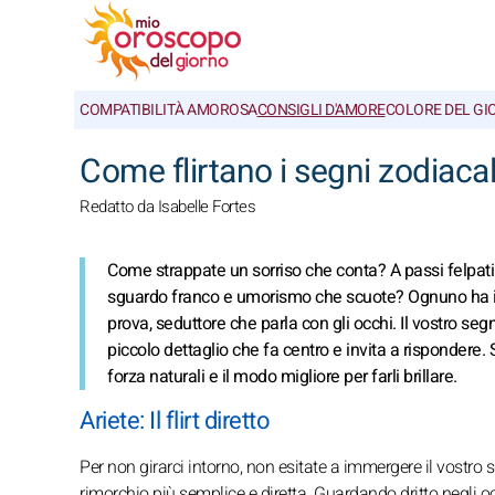
COMPATIBILITÀ AMOROSA
CONSIGLI D'AMORE
COLORE DEL GI
Come flirtano i segni zodiacal
Redatto da Isabelle Fortes
Come strappate un sorriso che conta? A passi felpat
sguardo franco e umorismo che scuote? Ognuno ha il 
prova, seduttore che parla con gli occhi. Il vostro segn
piccolo dettaglio che fa centro e invita a rispondere. S
forza naturali e il modo migliore per farli brillare.
Ariete: Il flirt diretto
Per non girarci intorno, non esitate a immergere il vostro s
rimorchio più semplice e diretta. Guardando dritto negli occ