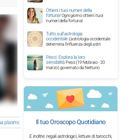
Ottieni i tuoi numeri della
fortuna!
Ogni giorno ottieni i tuoi
numeri della fortuna!
Tutto sull'astrologia
occidentale
L'astrologia occidentale
determina l'influenza degli astri
Pesci: Esplora la loro
sensibilità
Pesci (19 febbraio - 20
marzo) governato da Nettuno
Il tuo Oroscopo Quotidiano
 plasmato la sua carriera Elodie Di Patrizi?
Com'è la vita amorosa 
E inoltre: regali astrologici, letture di tarocchi,