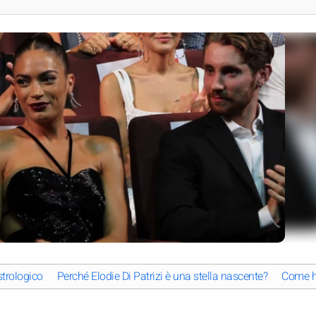
strologico
Perché Elodie Di Patrizi è una stella nascente?
Come ha