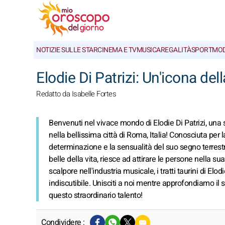
NOTIZIE SULLE STAR
CINEMA E TV
MUSICA
REGALITÀ
SPORT
MO
Elodie Di Patrizi: Un'icona del
Redatto da Isabelle Fortes
Benvenuti nel vivace mondo di Elodie Di Patrizi, una 
nella bellissima città di Roma, Italia! Conosciuta per
determinazione e la sensualità del suo segno terrestre
belle della vita, riesce ad attirare le persone nella s
scalpore nell'industria musicale, i tratti taurini di E
indiscutibile. Unisciti a noi mentre approfondiamo il
questo straordinario talento!
Condividere :