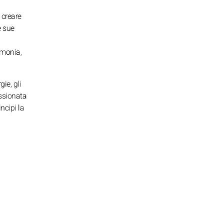
 creare
e sue
rmonia,
ie, gli
assionata
incipi la