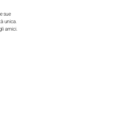
le sue
tà unica.
li amici.