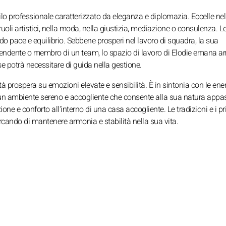
rofilo professionale caratterizzato da eleganza e diplomazia. Eccelle nel
ruoli artistici, nella moda, nella giustizia, mediazione o consulenza. L
do pace e equilibrio. Sebbene prosperi nel lavoro di squadra, la sua
ipendente o membro di un team, lo spazio di lavoro di Elodie emana a
se potrà necessitare di guida nella gestione.
tà prospera su emozioni elevate e sensibilità. È in sintonia con le energ
 in un ambiente sereno e accogliente che consente alla sua natura app
ezione e conforto all'interno di una casa accogliente. Le tradizioni e i pr
rcando di mantenere armonia e stabilità nella sua vita.