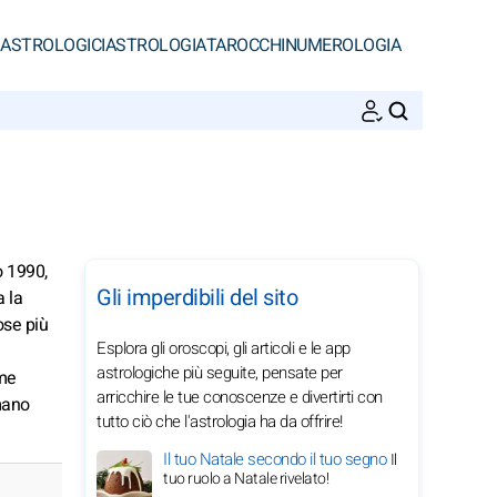
 ASTROLOGICI
ASTROLOGIA
TAROCCHI
NUMEROLOGIA
CERCA
o 1990,
Gli imperdibili del sito
a la
ose più
Esplora gli oroscopi, gli articoli e le app
astrologiche più seguite, pensate per
rme
arricchire le tue conoscenze e divertirti con
smano
tutto ciò che l'astrologia ha da offrire!
Il tuo Natale secondo il tuo segno
Il
tuo ruolo a Natale rivelato!