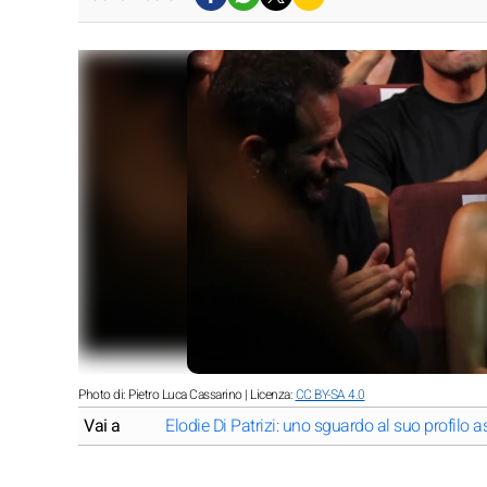
Photo di: Pietro Luca Cassarino | Licenza:
CC BY-SA 4.0
Vai a
Elodie Di Patrizi: uno sguardo al suo profilo a