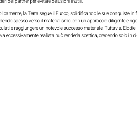
eri del partner per evitare delusioni inutili.
bolicamente, la Terra segue il Fuoco, solidificando le sue conquiste in
dendo spesso verso il materialismo, con un approccio diligente e rig
culati e raggiungere un notevole successo materiale. Tuttavia, Elodie
ttiva eccessivamente realista può renderla scettica, credendo solo in c