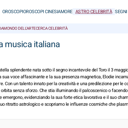
OROSCOPI
OROSCOPI CINESI
AMORE
ASTRO CELEBRITÀ
SEGNI
DA
MONDO DELL'ARTE
CERCA CELEBRITÀ
la musica italiana
stella splendente nata sotto il segno incantevole del Toro il 3 maggi
 la sua voce affascinante e la sua presenza magnetica, Elodie incarn
. Con un talento innato per la creatività e una predilezione per le c
ua orbita senza sforzo. Che stia illuminando il palcoscenico o facendo
lodie emergono, evidenziando la sua forte etica lavorativa e il suo cha
 suo ritratto astrologico e scopriamo le influenze cosmiche che pla