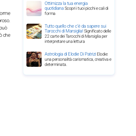
Ottimizza la tua energia
quotidiana
Scopri i tuoi picchi e cali di
 forme
forma
oroso.
Tutto quello che c'è da sapere sui
 può
Tarocchi di Marsiglia!
Significato delle
iò che
22 carte dei Tarocchi di Marsiglia per
interpretare una lettura
Astrologia di Elodie Di Patrizi
Elodie:
una personalità carismatica, creativa e
determinata.