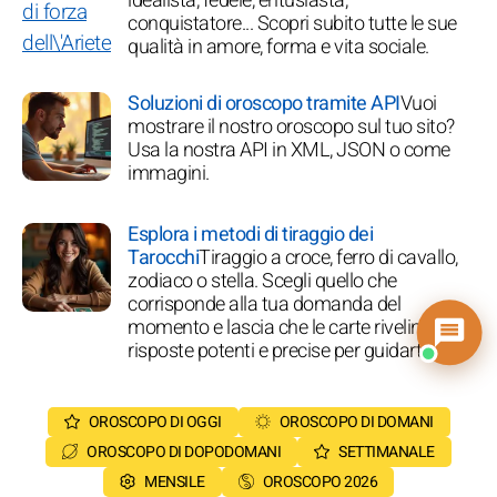
idealista, fedele, entusiasta,
conquistatore... Scopri subito tutte le sue
qualità in amore, forma e vita sociale.
Soluzioni di oroscopo tramite API
Vuoi
mostrare il nostro oroscopo sul tuo sito?
Usa la nostra API in XML, JSON o come
immagini.
Esplora i metodi di tiraggio dei
Tarocchi
Tiraggio a croce, ferro di cavallo,
zodiaco o stella. Scegli quello che
corrisponde alla tua domanda del
momento e lascia che le carte rivelino
risposte potenti e precise per guidarti!
OROSCOPO DI OGGI
OROSCOPO DI DOMANI
OROSCOPO DI DOPODOMANI
SETTIMANALE
MENSILE
OROSCOPO 2026